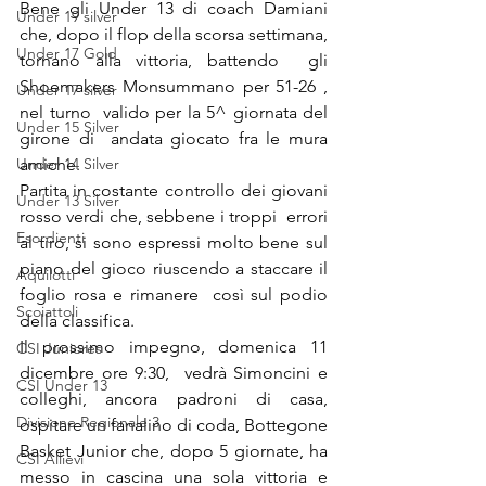
Bene gli Under 13 di coach Damiani 
Under 19 silver
che, dopo il flop della scorsa settimana, 
Under 17 Gold
tornano alla vittoria, battendo  gli 
Shoemakers Monsummano per 51-26 , 
Under 17 silver
nel turno  valido per la 5^ giornata del 
Under 15 Silver
girone di  andata giocato fra le mura 
Under 14 Silver
amiche.
Partita in costante controllo dei giovani 
Under 13 Silver
rosso verdi che, sebbene i troppi  errori 
Esordienti
al tiro, si sono espressi molto bene sul 
piano del gioco riuscendo a staccare il 
Aquilotti
foglio rosa e rimanere  così sul podio 
Scoiattoli
della classifica.
Il prossimo impegno, domenica 11 
CSI Juniores
dicembre ore 9:30,  vedrà Simoncini e 
CSI Under 13
colleghi, ancora padroni di casa, 
Divisione Regionale 3
ospitare un fanalino di coda, Bottegone 
Basket Junior che, dopo 5 giornate, ha 
CSI Allievi
messo in cascina una sola vittoria e 