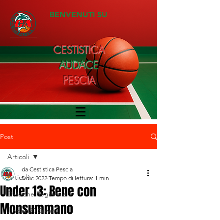
BENVENUTI SU
CESTISTICA
AUDACE
PESCIA
Post
Articoli
da Cestistica Pescia
Articoli
5 dic 2022
Tempo di lettura: 1 min
Under 13: Bene con
Divisione Regionale 1
Monsummano
Under 20 Silver