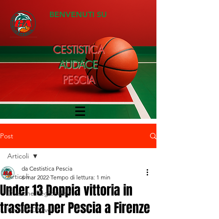
BENVENUTI SU
CESTISTICA
AUDACE
PESCIA
Post
Articoli
da Cestistica Pescia
Articoli
6 mar 2022
Tempo di lettura: 1 min
Under 13 Doppia vittoria in
Divisione Regionale 1
trasferta per Pescia a Firenze
Under 20 Silver