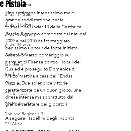
e Pistoia
Under 19 silver
Fine settimana intensissimo ma di 
Under 17 Gold
grande soddisfazione per la 
Under 17 silver
formazione Under 13 della Cestistica 
Pescia. Il gruppo composta dai nati nel 
Under 15 Silver
2009 e nel 2010 ha fronteggiato 
Under 14 Silver
benissimo un tour de force iniziato 
Under 13 Silver
Sabato 5 Marzo pomeriggio sul 
parquet di Firenze contro i locali del 
Esordienti
Cus ed è proseguito Domenica 6 
Aquilotti
Marzo mattina a casa dell’ Endas 
Pistoia. Due splendide vittorie 
Scoiattoli
caratterizzate da un buon gioco, una 
CSI Juniores
difesa intensa ma soprattutto dal 
CSI Under 13
grande carattere dei giocatori. 
Divisione Regionale 3
A seguire i tabellini degli incontri
CSI Allievi