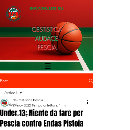
BENVENUTI SU
CESTISTICA
AUDACE
PESCIA
Post
Articoli
da Cestistica Pescia
Articoli
27 nov 2022
Tempo di lettura: 1 min
Under 13: Niente da fare per
Divisione Regionale 1
Pescia contro Endas Pistoia
Under 20 Silver