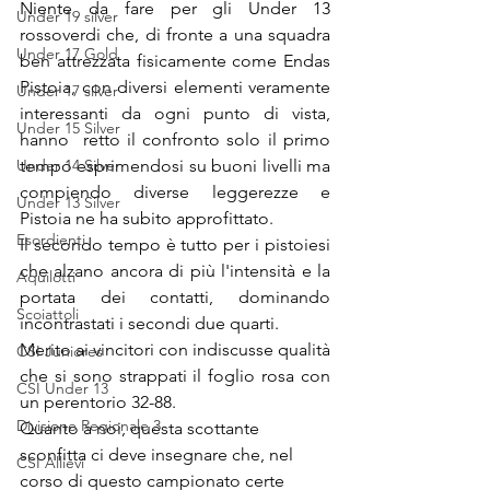
Niente da fare per gli Under 13 
Under 19 silver
rossoverdi che, di fronte a una squadra 
Under 17 Gold
ben attrezzata fisicamente come Endas 
Pistoia, con diversi elementi veramente 
Under 17 silver
interessanti da ogni punto di vista, 
Under 15 Silver
hanno  retto il confronto solo il primo 
Under 14 Silver
tempo esprimendosi su buoni livelli ma  
compiendo diverse leggerezze e  
Under 13 Silver
Pistoia ne ha subito approfittato. 
Esordienti
Il secondo tempo è tutto per i pistoiesi 
che alzano ancora di più l'intensità e la 
Aquilotti
portata dei contatti, dominando 
Scoiattoli
incontrastati i secondi due quarti. 
Merito ai vincitori con indiscusse qualità 
CSI Juniores
che si sono strappati il foglio rosa con 
CSI Under 13
un perentorio 32-88. 
Divisione Regionale 3
Quanto a noi, questa scottante 
sconfitta ci deve insegnare che, nel 
CSI Allievi
corso di questo campionato certe 