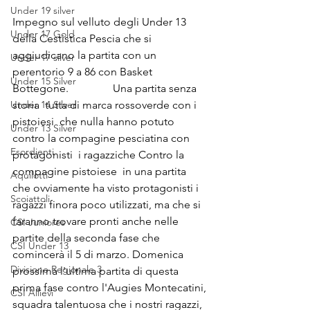
Under 19 silver
Impegno sul velluto degli Under 13 
Under 17 Gold
della Cestistica Pescia che si 
aggiudicano la partita con un 
Under 17 silver
perentorio 9 a 86 con Basket 
Under 15 Silver
Bottegone.                Una partita senza 
Under 14 Silver
storia  tutta di marca rossoverde con i 
pistoiesi  che nulla hanno potuto 
Under 13 Silver
contro la compagine pesciatina con 
Esordienti
protagonisti  i ragazziche Contro la 
compagine pistoiese  in una partita 
Aquilotti
che ovviamente ha visto protagonisti i 
Scoiattoli
ragazzi finora poco utilizzati, ma che si 
faranno trovare pronti anche nelle 
CSI Juniores
partite della seconda fase che 
CSI Under 13
comincerà il 5 di marzo. Domenica 
Divisione Regionale 3
prossima l'ultima partita di questa 
prima fase contro l'Augies Montecatini, 
CSI Allievi
squadra talentuosa che i nostri ragazzi, 