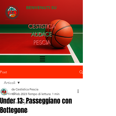
BENVENUTI SU
CESTISTICA
AUDACE
PESCIA
Post
Articoli
da Cestistica Pescia
Articoli
13 feb 2023
Tempo di lettura: 1 min
Under 13: Passeggiano con
Divisione Regionale 1
Bottegone
Under 20 Silver