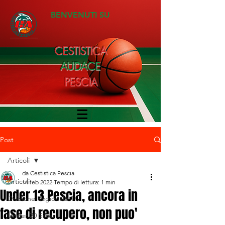
BENVENUTI SU
CESTISTICA
AUDACE
PESCIA
Post
Articoli
da Cestistica Pescia
Articoli
14 feb 2022
Tempo di lettura: 1 min
Under 13 Pescia, ancora in
Divisione Regionale 1
fase di recupero, non puo'
Under 20 Silver