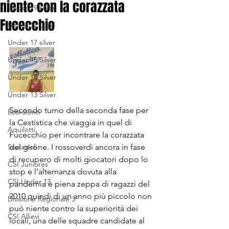
niente con la corazzata
Under 19 silver
Fucecchio
Under 17 Gold
Under 17 silver
Under 15 Silver
Under 14 Silver
Under 13 Silver
Secondo turno della seconda fase per 
Esordienti
la Cestistica che viaggia in quel di 
Aquilotti
Fucecchio per incontrare la corazzata 
Scoiattoli
del girone. I rossoverdi ancora in fase 
di recupero di molti giocatori dopo lo 
CSI Juniores
stop e l’alternanza dovuta alla 
CSI Under 13
pandemia e piena zeppa di ragazzi del 
2010 quindi di un anno più piccolo non 
Divisione Regionale 3
può niente contro la superiorità dei 
CSI Allievi
locali, una delle squadre candidate al 