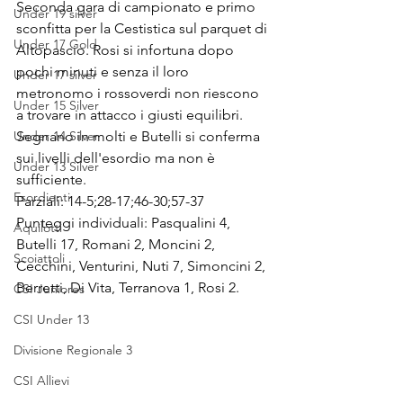
Seconda gara di campionato e primo 
Under 19 silver
sconfitta per la Cestistica sul parquet di 
Under 17 Gold
Altopascio. Rosi si infortuna dopo 
pochi minuti e senza il loro 
Under 17 silver
metronomo i rossoverdi non riescono 
Under 15 Silver
a trovare in attacco i giusti equilibri. 
Under 14 Silver
Segnano in molti e Butelli si conferma 
sui livelli dell'esordio ma non è 
Under 13 Silver
sufficiente.
Esordienti
Parziali: 14-5;28-17;46-30;57-37
Punteggi individuali: Pasqualini 4, 
Aquilotti
Butelli 17, Romani 2, Moncini 2, 
Scoiattoli
Cecchini, Venturini, Nuti 7, Simoncini 2, 
Berretti, Di Vita, Terranova 1, Rosi 2.
CSI Juniores
CSI Under 13
Divisione Regionale 3
CSI Allievi