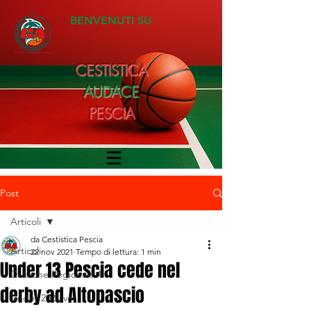
BENVENUTI SU
CESTISTICA
AUDACE
PESCIA
Post
Articoli
da Cestistica Pescia
Articoli
22 nov 2021
Tempo di lettura: 1 min
Under 13 Pescia cede nel
Divisione Regionale 1
derby ad Altopascio
Under 20 Silver