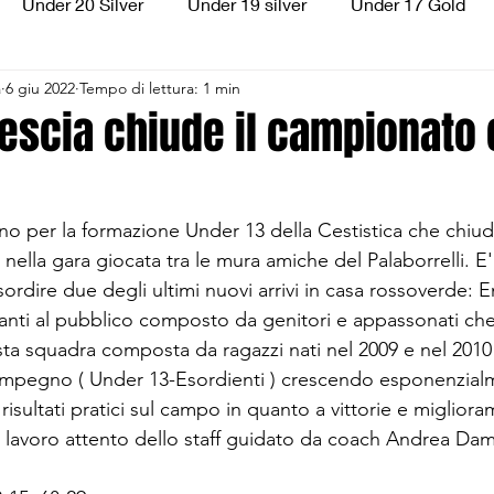
Under 20 Silver
Under 19 silver
Under 17 Gold
a
6 giu 2022
Tempo di lettura: 1 min
ilver
Under 13 Silver
Esordienti
Aquilotti
S
Pescia chiude il campionato
3
Divisione Regionale 3
CSI Allievi
nno per la formazione Under 13 della Cestistica che chiud
nella gara giocata tra le mura amiche del Palaborrelli. E'
sordire due degli ultimi nuovi arrivi in casa rossoverde: E
anti al pubblico composto da genitori e appassonati ch
a squadra composta da ragazzi nati nel 2009 e nel 2010
 impegno ( Under 13-Esordienti ) crescendo esponenzial
sultati pratici sul campo in quanto a vittorie e miglioram
l lavoro attento dello staff guidato da coach Andrea Dam