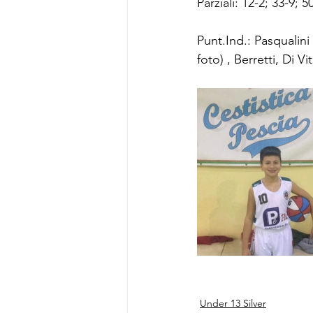
Parziali: 12-2; 33-9; 5
Punt.Ind.: Pasqualini 
foto) , Berretti, Di Vi
Under 13 Silver