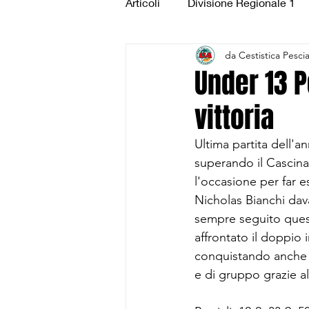
Articoli
Divisione Regionale 1
da Cestistica Pesci
Under 15 Silver
Under 14 S
Under 13 
vittoria
CSI Juniores
CSI Under 1
Ultima partita dell'a
superando il Cascina 
l'occasione per far e
Nicholas Bianchi dav
sempre seguito quest
affrontato il doppio
conquistando anche ri
e di gruppo grazie a