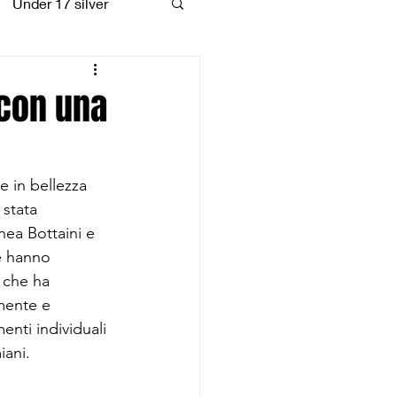
Under 17 silver
coiattoli
 con una
e in bellezza 
 stata 
nea Bottaini e 
e hanno 
 che ha 
mente e 
enti individuali 
iani.