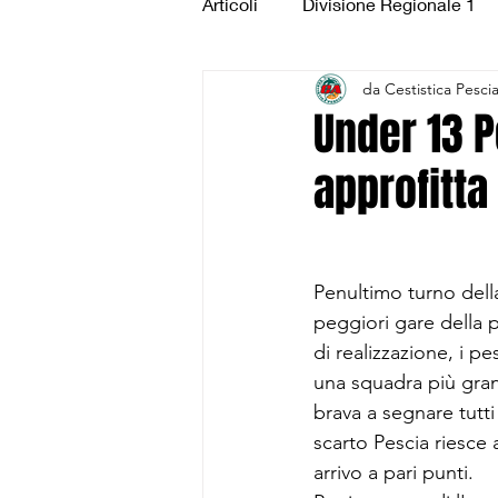
Articoli
Divisione Regionale 1
da Cestistica Pesci
Under 15 Silver
Under 14 S
Under 13 P
approfitta
CSI Juniores
CSI Under 1
Penultimo turno della
peggiori gare della p
di realizzazione, i p
una squadra più grand
brava a segnare tutti 
scarto Pescia riesce 
arrivo a pari punti.