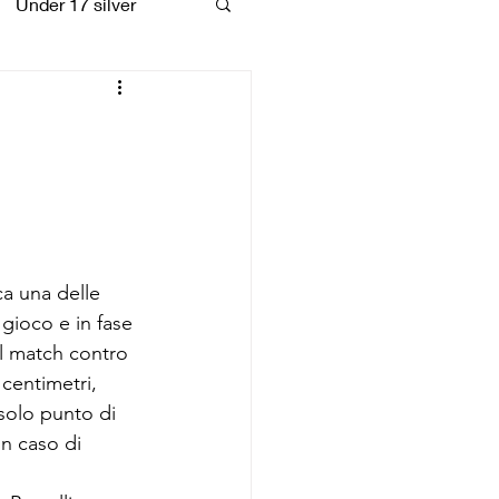
Under 17 silver
coiattoli
ca una delle 
 gioco e in fase 
el match contro 
centimetri, 
 solo punto di 
in caso di 