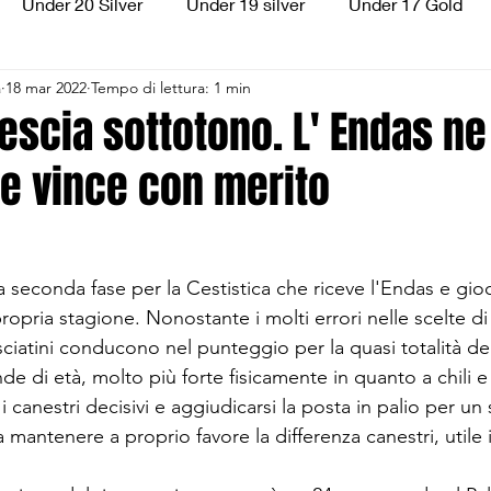
Under 20 Silver
Under 19 silver
Under 17 Gold
a
18 mar 2022
Tempo di lettura: 1 min
ilver
Under 13 Silver
Esordienti
Aquilotti
S
escia sottotono. L' Endas ne
 e vince con merito
3
Divisione Regionale 3
CSI Allievi
 seconda fase per la Cestistica che riceve l'Endas e gio
ropria stagione. Nonostante i molti errori nelle scelte di
esciatini conducono nel punteggio per la quasi totalità d
e di età, molto più forte fisicamente in quanto a chili e 
i canestri decisivi e aggiudicarsi la posta in palio per un
a mantenere a proprio favore la differenza canestri, utile 