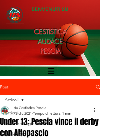
BENVENUTI SU
CESTISTICA
AUDACE
PESCIA
Post
Articoli
da Cestistica Pescia
Articoli
13 dic 2021
Tempo di lettura: 1 min
Under 13: Pescia vince il derby
Divisione Regionale 1
con Altopascio
Under 20 Silver