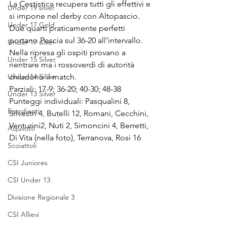
La Cestistica recupera tutti gli effettivi e 
Under 19 silver
si impone nel derby con Altopascio. 
Under 17 Gold
Due quarti praticamente perfetti 
portano Pescia sul 36-20 all'intervallo. 
Under 17 silver
Nella ripresa gli ospiti provano a 
Under 15 Silver
rientrare ma i rossoverdi di autorità 
Under 14 Silver
chiudono il match.
Parziali: 17-9; 36-20; 40-30; 48-38
Under 13 Silver
Punteggi individuali: Pasqualini 8, 
Esordienti
Silvestri 4, Butelli 12, Romani, Cecchini, 
Venturini2, Nuti 2, Simoncini 4, Berretti, 
Aquilotti
Di Vita (nella foto), Terranova, Rosi 16
Scoiattoli
CSI Juniores
CSI Under 13
Divisione Regionale 3
CSI Allievi