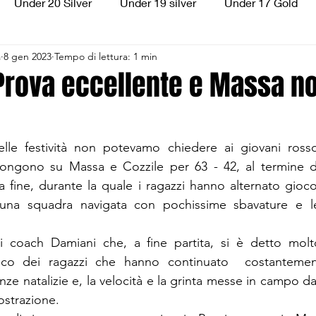
Under 20 Silver
Under 19 silver
Under 17 Gold
a
8 gen 2023
Tempo di lettura: 1 min
ilver
Under 13 Silver
Esordienti
Aquilotti
S
 Prova eccellente e Massa n
3
Divisione Regionale 3
CSI Allievi
elle festività non potevamo chiedere ai giovani rosso
ongono su Massa e Cozzile per 63 - 42, al termine d
lla fine, durante la quale i ragazzi hanno alternato gioc
na squadra navigata con pochissime sbavature e let
i coach Damiani che, a fine partita, si è detto molt
ico dei ragazzi che hanno continuato  costantement
ze natalizie e, la velocità e la grinta messe in campo dall'
ostrazione.