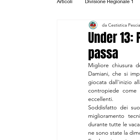
Articoli
Divisione Regionale 1
da Cestistica Pesci
Under 15 Silver
Under 14 S
Under 13:
passa
CSI Juniores
CSI Under 1
Migliore chiusura d
Damiani, che si imp
giocata dall'inizio a
contropiede come u
eccellenti.
Soddisfatto dei suo
miglioramento tecn
durante tutte le vacan
ne sono state la dim