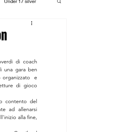
Under 17 silver
coiattoli
on
verdi di coach 
i una gara ben 
o organizzato  e 
ture di gioco 
o contento del 
e ad allenarsi 
inizio alla fine, 