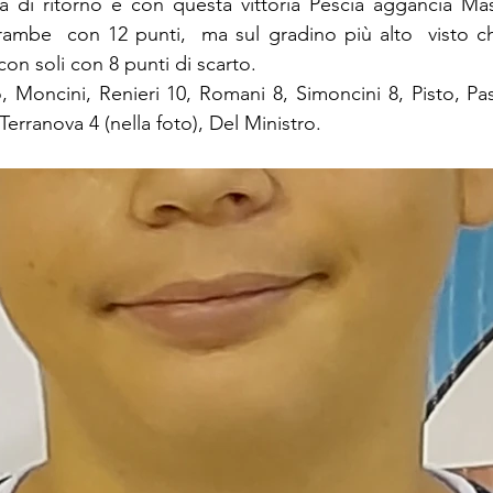
a di ritorno e con questa vittoria Pescia aggancia Mas
mbe  con 12 punti,  ma sul gradino più alto  visto che
con soli con 8 punti di scarto.
, Moncini, Renieri 10, Romani 8, Simoncini 8, Pisto, Pas
Terranova 4 (nella foto), Del Ministro.