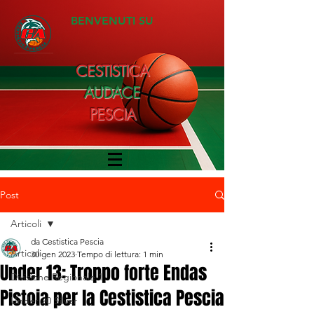
BENVENUTI SU
CESTISTICA
AUDACE
PESCIA
Post
Articoli
da Cestistica Pescia
Articoli
30 gen 2023
Tempo di lettura: 1 min
Under 13: Troppo forte Endas
Divisione Regionale 1
Pistoia per la Cestistica Pescia
Under 20 Silver