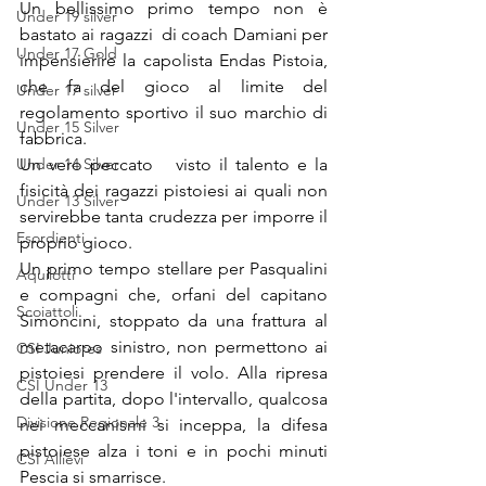
Un bellissimo primo tempo non è 
Under 19 silver
bastato ai ragazzi  di coach Damiani per 
Under 17 Gold
impensierire la capolista Endas Pistoia, 
che fa del gioco al limite del 
Under 17 silver
regolamento sportivo il suo marchio di 
Under 15 Silver
fabbrica. 
Under 14 Silver
Un vero peccato   visto il talento e la 
fisicità dei ragazzi pistoiesi ai quali non 
Under 13 Silver
servirebbe tanta crudezza per imporre il 
Esordienti
proprio gioco. 
Un primo tempo stellare per Pasqualini 
Aquilotti
e compagni che, orfani del capitano 
Scoiattoli
Simoncini, stoppato da una frattura al 
metacarpo sinistro, non permettono ai 
CSI Juniores
pistoiesi prendere il volo. Alla ripresa 
CSI Under 13
della partita, dopo l'intervallo, qualcosa 
Divisione Regionale 3
nei meccanismi si inceppa, la difesa 
pistoiese alza i toni e in pochi minuti 
CSI Allievi
Pescia si smarrisce. 