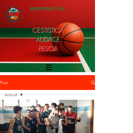
BENVENUTI SU
CESTISTICA
AUDACE
PESCIA
Post
Articoli
Articoli
Divisione Regionale 1
Under 20 Silver