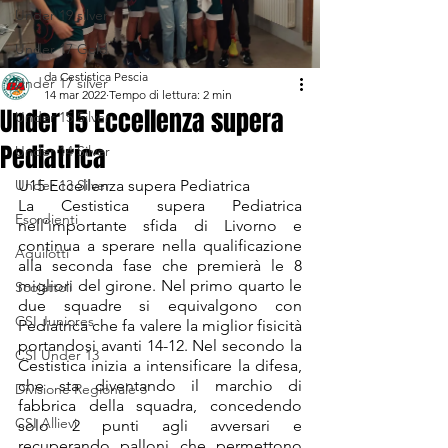
Under 19 silver
Under 17 Gold
da Cestistica Pescia
Under 17 silver
14 mar 2022
Tempo di lettura: 2 min
Under 15 Eccellenza supera
Under 15 Silver
Pediatrica
Under 14 Silver
Under 13 Silver
U15 Eccellenza supera Pediatrica
La Cestistica supera Pediatrica 
Esordienti
nell’importante sfida di Livorno e 
continua a sperare nella qualificazione 
Aquilotti
alla seconda fase che premierà le 8 
migliori del girone. Nel primo quarto le 
Scoiattoli
due squadre si equivalgono con 
CSI Juniores
Pediatrica che fa valere la miglior fisicità 
portandosi avanti 14-12. Nel secondo la 
CSI Under 13
Cestistica inizia a intensificare la difesa, 
che sta diventando il marchio di 
Divisione Regionale 3
fabbrica della squadra, concedendo 
CSI Allievi
solo 2 punti agli avversari e 
recuperando palloni che permettono 