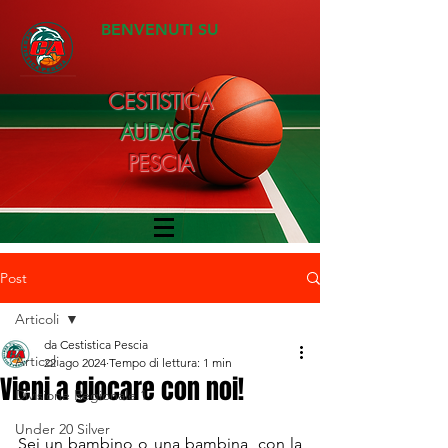
BENVENUTI SU
CESTISTICA
AUDACE
PESCIA
Post
Articoli
da Cestistica Pescia
Articoli
22 ago 2024
Tempo di lettura: 1 min
Vieni a giocare con noi!
Divisione Regionale 1
Under 20 Silver
Sei un bambino o una bambina  con la 