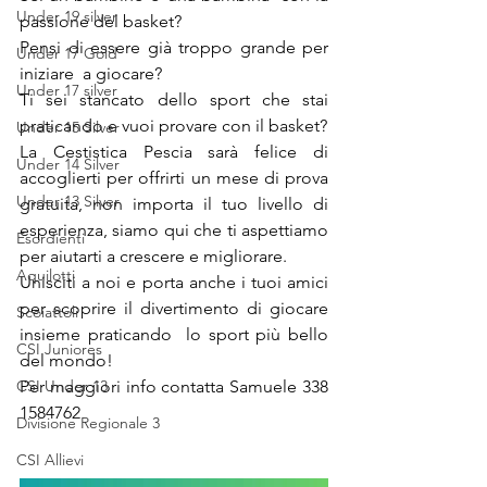
Under 19 silver
passione del basket?
Pensi di essere già troppo grande per 
Under 17 Gold
iniziare  a giocare?
Under 17 silver
Ti sei stancato dello sport che stai 
praticando e vuoi provare con il basket? 
Under 15 Silver
La Cestistica Pescia sarà felice di 
Under 14 Silver
accoglierti per offrirti un mese di prova 
Under 13 Silver
gratuita, non importa il tuo livello di 
esperienza, siamo qui che ti aspettiamo 
Esordienti
per aiutarti a crescere e migliorare.
Aquilotti
Unisciti a noi e porta anche i tuoi amici 
per scoprire il divertimento di giocare 
Scoiattoli
insieme praticando  lo sport più bello 
CSI Juniores
del mondo!
CSI Under 13
Per maggiori info contatta Samuele 338 
1584762
Divisione Regionale 3
CSI Allievi