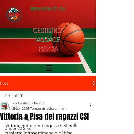
BENVENUTI SU
CESTISTICA
AUDACE
PESCIA
Post
Articoli
da Cestistica Pescia
Articoli
5 apr 2025
Tempo di lettura: 1 min
Vittoria a Pisa dei ragazzi CSI
Divisione Regionale 1
Vittoria netta per i ragazzi CSI nella 
Under 20 Silver
trasferta infrasettimanale di Pisa.