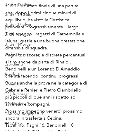
Under 19 silver
71-19 il risultato finale di una partita 
che, dopo i primi cinque minuti di 
Under 17 Gold
equilibrio ,ha visto la Cestistica 
Under 17 silver
prendere progressivamente il largo. 
Tutti a segno i ragazzi di Carnemolla e 
Under 15 Silver
Ialuna, grazie a una buona prestazione 
Under 14 Silver
difensiva di squadra.
Under 13 Silver
Pagni top scorer, e discrete percentuali 
al tiro anche da parte di Rinaldi, 
Esordienti
Bendinelli e un Lorenzo D'Amaddio 
Aquilotti
che sta facendo  continui progressi.
Buona anche la prova nella categoria di 
Scoiattoli
Gabriele Renieri e Pietro Ciambriello , 
CSI Juniores
più piccoli di due anni rispetto ad 
CSI Under 13
avversari e compagni.
Prossimo impegno venerdì prossimo 
Divisione Regionale 3
ancora in trasferta a Cecina.
CSI Allievi
Tabellino: Pagni 16, Bendinelli 10, 