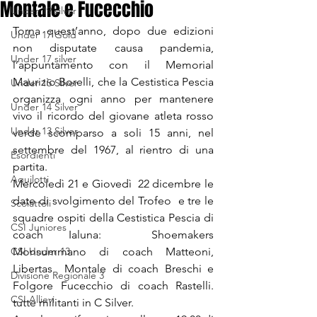
Montale e Fucecchio
Under 19 silver
Torna quest’anno, dopo due edizioni 
Under 17 Gold
non disputate causa pandemia, 
Under 17 silver
l’appuntamento con il Memorial 
Maurizio Borelli, che la Cestistica Pescia 
Under 15 Silver
organizza ogni anno per mantenere 
Under 14 Silver
vivo il ricordo del giovane atleta rosso 
Under 13 Silver
verde scomparso a soli 15 anni, nel 
settembre del 1967, al rientro di una 
Esordienti
partita.
Aquilotti
Mercoledì 21 e Giovedì  22 dicembre le 
date di svolgimento del Trofeo  e tre le 
Scoiattoli
squadre ospiti della Cestistica Pescia di 
CSI Juniores
coach Ialuna:  Shoemakers 
CSI Under 13
Monsummano di coach Matteoni,  
Libertas  Montale di coach Breschi e 
Divisione Regionale 3
Folgore Fucecchio di coach Rastelli. 
CSI Allievi
tutte militanti in C Silver.