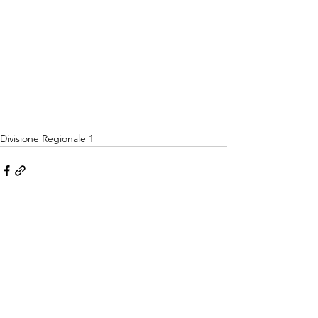
Divisione Regionale 1
Mostra tutti
Post recenti