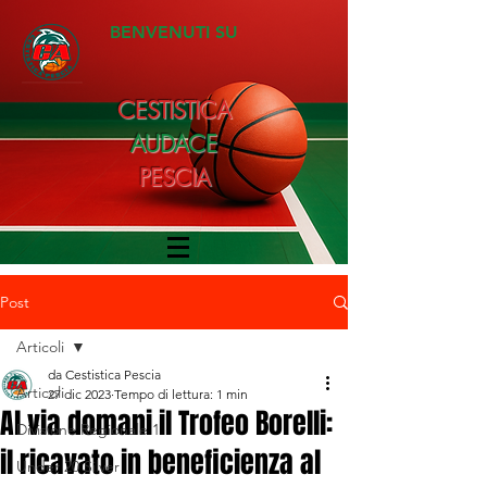
BENVENUTI SU
CESTISTICA
AUDACE
PESCIA
Post
Articoli
da Cestistica Pescia
Articoli
27 dic 2023
Tempo di lettura: 1 min
Al via domani il Trofeo Borelli:
Divisione Regionale 1
il ricavato in beneficienza al
Under 20 Silver