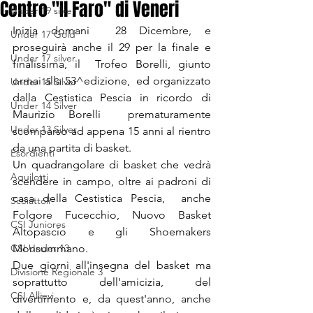
Centro "Il Faro" di Veneri
Under 19 silver
Inizia domani  28 Dicembre, e 
Under 17 Gold
proseguirà anche il 29 per la finale e 
Under 17 silver
finalissima, il  Trofeo Borelli, giunto 
ormai alla 53^edizione,  ed organizzato 
Under 15 Silver
dalla Cestistica Pescia in ricordo di 
Under 14 Silver
Maurizio Borelli  prematuramente 
Under 13 Silver
scomparso ad appena 15 anni al rientro 
da una partita di basket.
Esordienti
Un quadrangolare di basket che vedrà 
Aquilotti
scendere in campo, oltre ai padroni di 
casa della Cestistica Pescia,  anche  
Scoiattoli
Folgore Fucecchio, Nuovo Basket  
CSI Juniores
Altopascio e gli Shoemakers 
CSI Under 13
Monsummano.
Due giorni all'insegna del basket ma 
Divisione Regionale 3
soprattutto dell'amicizia, del 
CSI Allievi
divertimento e, da quest'anno, anche 