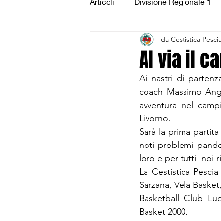
Articoli
Divisione Regionale 1
da Cestistica Pesci
Under 15 Silver
Under 14 S
Al via il 
Ai nastri di partenz
CSI Juniores
CSI Under 1
coach Massimo Ange
avventura nel campi
Livorno.
Sarà la prima partita
noti problemi pande
loro e per tutti  noi
La Cestistica Pescia
Sarzana, Vela Basket
Basketball Club Luc
Basket 2000.