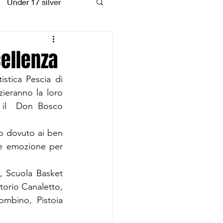
Under 17 silver
coiattoli
cellenza
stica Pescia di 
izieranno la loro 
 il  Don Bosco 
to dovuto ai ben 
e emozione per 
, Scuola Basket 
orio Canaletto, 
mbino, Pistoia 