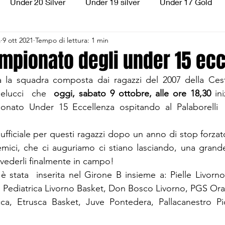
Under 20 Silver
Under 19 silver
Under 17 Gold
a
9 ott 2021
Tempo di lettura: 1 min
ilver
Under 13 Silver
Esordienti
Aquilotti
S
campionato degli under 15 ec
a la squadra composta dai ragazzi del 2007 della Cesti
3
Divisione Regionale 3
CSI Allievi
lucci  che  
oggi, sabato 9 ottobre, alle ore 18,30 
in
onato Under 15 Eccellenza ospitando al Palaborelli 
 ufficiale per questi ragazzi dopo un anno di stop forza
mici, che ci auguriamo ci stiano lasciando, una grand
 rivederli finalmente in campo!
 è stata  inserita nel Girone B insieme a: Pielle Livorno
, Pediatrica Livorno Basket, Don Bosco Livorno, PGS Orat
ca, Etrusca Basket, Juve Pontedera, Pallacanestro Pio