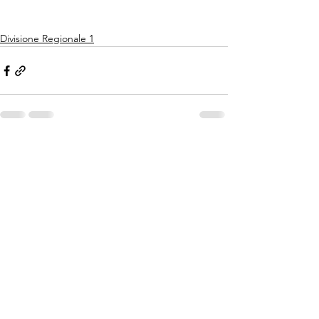
Divisione Regionale 1
Mostra tutti
Post recenti