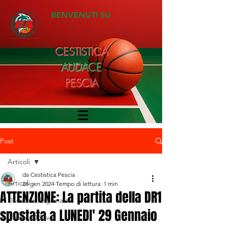
BENVENUTI SU
CESTISTICA
AUDACE
PESCIA
Post
Articoli
da Cestistica Pescia
Articoli
26 gen 2024
Tempo di lettura: 1 min
ATTENZIONE: La partita della DR1
Divisione Regionale 1
spostata a LUNEDI' 29 Gennaio
Under 20 Silver