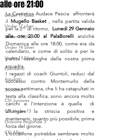
alle ore 21:00
Under 19 silver
La Cestistica Audace Pescia  affronterà 
Under 17 Gold
il 
Mugello Basket
 , nella partita valida 
Under 17 silver
per la 2^ di ritorno,  
Lunedì 29 Gennaio 
alle ore 21:00 al PalaBorelli
 anzichè 
Under 15 Silver
Domenica alle ore 18:00, come era da 
Under 14 Silver
calendario, e come di solito è per le 
Under 13 Silver
partite casalinghe della nostra prima 
squadra.
Esordienti
I ragazzi di coach Giuntoli, reduci dal 
Aquilotti
successo contro Montemurlo della 
scorsa settimana, che li ha catapultati in 
Scoiattoli
testa alla classifica, sono ancora molto 
CSI Juniores
carichi e l'intenzione è quella  di  
CSI Under 13
allungare la striscia positiva e 
mantenersi, quanto più possibile, prima 
Divisione Regionale 3
forza del girone.
CSI Allievi
L'occasione potrebbe sembrare molto 