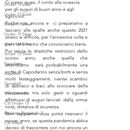
Ci siamo quasi, il conto alla rovescia 
Under 19 silver
per gli auguri di buon anno è agli 
Under 17 Gold
sgoccioli.           
Poche ore ancora e  ci prepariamo a 
Under 17 silver
lasciarci alle spalle anche questo 2021 
Under 15 Silver
strano e difficile, per l'ennesima volta e 
Under 14 Silver
per i tanti motivi che conosciamo bene. 
Pur senza le drastiche restrizioni dello 
Under 13 Silver
scorso anno, anche quella che 
Esordienti
attendiamo  sarà probabilmente una 
notte di Capodanno senza botti e senza 
Aquilotti
molti festeggiamenti, niente scambio 
Scoiattoli
di abbracci e baci allo scoccare della 
mezzanotte ma solo gesti o sguardi 
CSI Juniores
affettuosi di auguri lanciati  dalla, ormai 
CSI Under 13
nota, distanza di sicurezza.
Divisione Regionale 3
Non sappiamo cosa potrà riservarci il 
nuovo anno, se questa pandemia abbia 
CSI Allievi
deciso di trascorrere con noi ancora un 