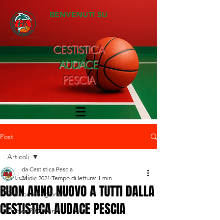
BENVENUTI SU
CESTISTICA
AUDACE
PESCIA
Post
Articoli
da Cestistica Pescia
Articoli
31 dic 2021
Tempo di lettura: 1 min
BUON ANNO NUOVO A TUTTI DALLA
Divisione Regionale 1
CESTISTICA AUDACE PESCIA
Under 20 Silver