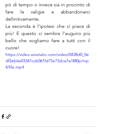
pò di tempo o invece sia in procinto di 
fare le valigie e abbandonarci 
definitivamente.
La seconda è l'ipotesi che ci piace di 
più! E questo ci sembra l'augurio più 
bello che vogliamo fare a tutti con il 
cuore!       
https://video.wixstatic.com/video/0438d0_0e
df2eb6e03347ccb061fd75e73dca7e/480p/mp
4/file.mp4