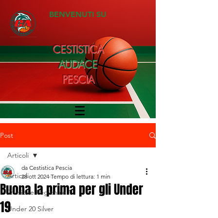
BENVENUTI SU
CESTISTICA
AUDACE
PESCIA
Post
Articoli
da Cestistica Pescia
Articoli
28 ott 2024
Tempo di lettura: 1 min
Buona la prima per gli Under
Divisione Regionale 1
19
Under 20 Silver