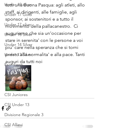
Under 19 silver
tutti una Buona Pasqua: agli atleti, allo 
staff, ai dirigenti, alle famiglie, agli 
Under 17 Gold
sponsor, ai sostenitori e a tutto il 
Under 17 silver
movimento della pallacanestro.  Ci 
auguriamo che sia un'occasione per 
Under 15 Silver
stare in serenita' con le persone a voi 
Under 14 Silver
piu' care nella speranza che si torni 
presto alla normalita' e alla pace. Tanti 
Under 13 Silver
auguri da tutti noi
Esordienti
Aquilotti
Scoiattoli
CSI Juniores
CSI Under 13
Divisione Regionale 3
CSI Allievi