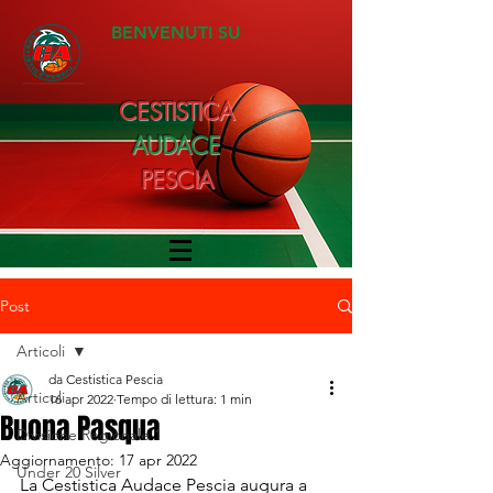
BENVENUTI SU
CESTISTICA
AUDACE
PESCIA
Post
Articoli
da Cestistica Pescia
Articoli
16 apr 2022
Tempo di lettura: 1 min
Buona Pasqua
Divisione Regionale 1
Aggiornamento:
17 apr 2022
Under 20 Silver
La Cestistica Audace Pescia augura a 