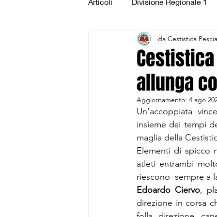
Articoli
Divisione Regionale 1
da Cestistica Pesci
Under 15 Silver
Under 14 S
Cestistica
allunga co
CSI Juniores
CSI Under 1
Aggiornamento:
4 ago 20
Un'accoppiata vinc
insieme dai tempi d
maglia della Cestist
Elementi di spicco n
atleti entrambi mol
riescono  sempre a la
Edoardo Ciervo
, pl
direzione in corsa ch
folla, direzione  can