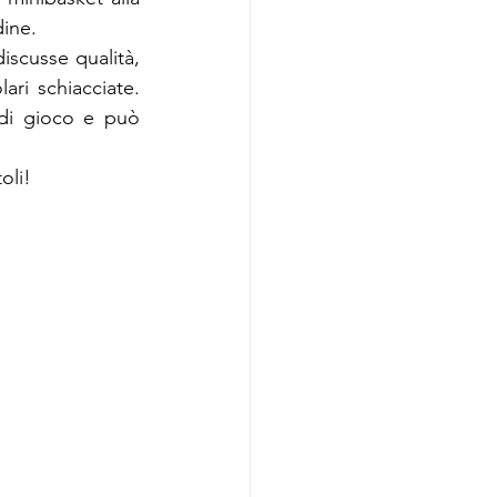
ine. 
iscusse qualità, 
ri schiacciate. 
 di gioco e può 
oli!