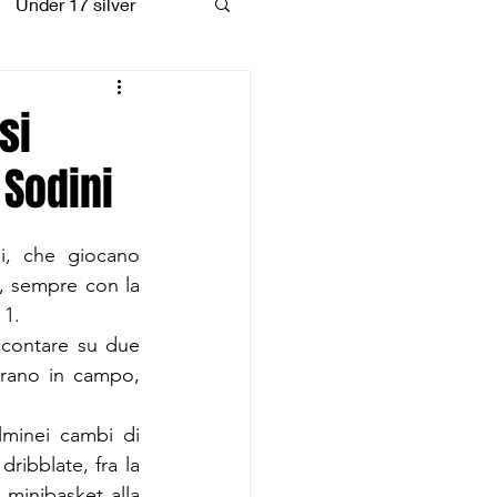
Under 17 silver
coiattoli
si
 Sodini
i, che giocano 
, sempre con la 
 1.
 contare su due 
rano in campo, 
lminei cambi di 
ribblate, fra la 
 minibasket alla 