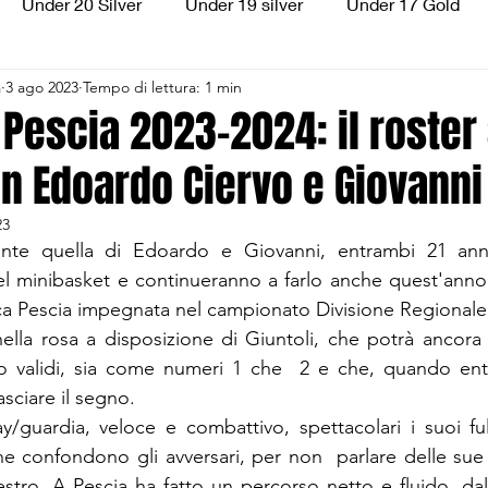
Under 20 Silver
Under 19 silver
Under 17 Gold
a
3 ago 2023
Tempo di lettura: 1 min
ilver
Under 13 Silver
Esordienti
Aquilotti
S
 Pescia 2023-2024: il roster 
n Edoardo Ciervo e Giovanni
3
Divisione Regionale 3
CSI Allievi
23
ente quella di Edoardo e Giovanni, entrambi 21 ann
el minibasket e continueranno a farlo anche quest'anno
ica Pescia impegnata nel campionato Divisione Regionale
ella rosa a disposizione di Giuntoli, che potrà ancora
to validi, sia come numeri 1 che  2 e che, quando ent
sciare il segno.
ay/guardia, veloce e combattivo, spettacolari i suoi fu
e confondono gli avversari, per non  parlare delle sue d
estro. A Pescia ha fatto un percorso netto e fluido, dal