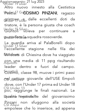
Aggiornamento:
21 lug 2023
Under 19 silver
Altro nuovo innesto alla Cestistica 
Under 17 Gold
Pescia:  
COSIMO PINZANI
, ragazzo 
grintoso e dalle eccellenti doti da 
Under 17 silver
tiratore, è la persona giusta che coach 
Under 15 Silver
Giuntoli voleva per continuare a 
puntellare la squadra rossoverde. 
Under 14 Silver
La guardia arriva al PalaBorelli dopo 
Under 13 Silver
l'eccellente stagione nelle fila dei 
Esordienti
Wildcats di Chiesina dove ha viaggiato 
con una media di 11 ppg risultando 
Aquilotti
leader dentro e fuori dal campo. 
Scoiattoli
Cosimo, classe 98, muove i primi passi 
nel settore giovanile dell'USE Empoli 
CSI Juniores
dove, con l'Under 17 prima ed Under 18 
CSI Under 13
poi, raggiunge le finali nazionali. Le 
qualità cestistiche del giovanissimo 
Divisione Regionale 3
Pinzani non sfuggono alla società 
CSI Allievi
empolese che lo inserisce, ad appena 