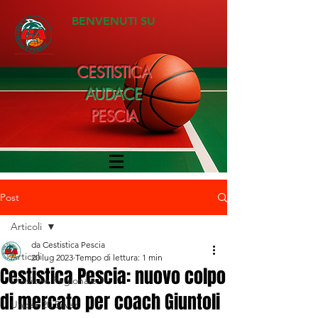
BENVENUTI SU
CESTISTICA
AUDACE
PESCIA
Post
Articoli
da Cestistica Pescia
Articoli
20 lug 2023
Tempo di lettura: 1 min
Cestistica Pescia: nuovo colpo
Divisione Regionale 1
di mercato per coach Giuntoli
Under 20 Silver