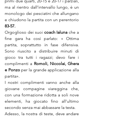
primi due quarti, 20-15 e 20-17 i parziali, 
ma al rientro dall’intervallo lungo, è un 
monologo dei pesciatini che allungano 
e chiudono la partita con un perentorio 
83-57.
Orgoglioso dei suoi 
coach Ialuna
 che a 
fine gara ha così parlato: « Ottima 
partita, soprattutto in fase difensiva. 
Sono riuscito a distribuire minuti di 
gioco tra tutti i ragazzi; devo fare i 
complimenti a 
Romoli, Niccolai, Ghera 
e Ponzo
 per la grande applicazione alla 
partita». 
I nostri complimenti vanno anche alla 
giovane compagine viareggina che, 
con una formazione ridotta a soli nove 
elementi, ha giocato fino all’ultimo 
secondo senza mai abbassare la testa. 
Adesso, la nostra di teste, deve andare 