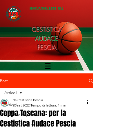
BENVENUTI SU
CESTISTICA
AUDACE
PESCIA
Post
Articoli
da Cestistica Pescia
Articoli
26 set 2022
Tempo di lettura: 1 min
Coppa Toscana: per la
Divisione Regionale 1
Cestistica Audace Pescia
Under 20 Silver