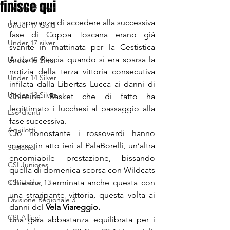
finisce qui
Under 19 silver
Le  speranze di accedere alla successiva 
Under 17 Gold
fase di Coppa Toscana erano già 
Under 17 silver
svanite in mattinata per la Cestistica 
Audace Pescia quando si era sparsa la 
Under 15 Silver
notizia della terza vittoria consecutiva 
Under 14 Silver
infilata dalla Libertas Lucca ai danni di 
Under 13 Silver
Chiesina Basket che di fatto ha 
legittimato i lucchesi al passaggio alla 
Esordienti
fase successiva. 
Aquilotti
Ciò nonostante i rossoverdi hanno  
messo in atto ieri al PalaBorelli, un’altra 
Scoiattoli
encomiabile prestazione, bissando  
CSI Juniores
quella di domenica scorsa con Wildcats 
CSI Under 13
Chiesina,  terminata anche questa con 
una straripante vittoria, questa volta ai 
Divisione Regionale 3
danni del 
Vela Viareggio.
CSI Allievi
Una gara abbastanza equilibrata per i 