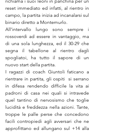
richiama i suoi leoni in panchina per un 
reset immediato ed infatti, al rientro in 
campo, la partita inizia ad incanalarsi sul 
binario diretto a Montemurlo. 
All’intervallo lungo sono sempre i 
rossoverdi ad essere in vantaggio, ma 
di una sola lunghezza, ed il 30-29 che 
segna il tabellone al rientro dagli 
spogliatoi, ha tutto il sapore di un 
nuovo start della partita.
I ragazzi di coach Giuntoli faticano a 
rientrare in partita, gli ospiti  si serrano 
in difesa rendendo difficile la vita ai 
padroni di casa nei quali si intravede 
quel tantino di nervosismo che toglie 
lucidità e freddezza nella azioni. Tante, 
troppe le palle perse che concedono 
facili contropiedi agli avversari che ne 
approfittano ed allungano sul +14 alla 