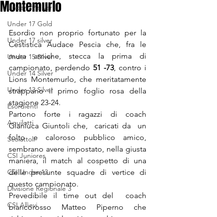
Montemurlo
Under 19 silver
Under 17 Gold
Esordio non proprio fortunato per la 
Under 17 silver
Cestistica Audace Pescia che, fra le 
mura amiche, stecca la prima di 
Under 15 Silver
campionato, perdendo
 51 -73
, contro i 
Under 14 Silver
Lions Montemurlo, che meritatamente 
Under 13 Silver
strappano il primo foglio rosa della 
stagione 23-24. 
Esordienti
Partono forte i ragazzi di coach 
Aquilotti
Gianluca Giuntoli che,  caricati da  un 
folto e caloroso pubblico amico, 
Scoiattoli
sembrano avere impostato, nella giusta 
CSI Juniores
maniera, il match al cospetto di una 
CSI Under 13
delle presunte squadre di vertice di 
questo campionato.
Divisione Regionale 3
Prevedibile il time out del  coach 
CSI Allievi
biancorosso Matteo Piperno che 