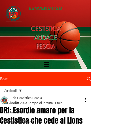
BENVENUTI SU
CESTISTICA
AUDACE
PESCIA
Post
Articoli
da Cestistica Pescia
Articoli
9 ott 2023
Tempo di lettura: 1 min
DR1: Esordio amaro per la
Divisione Regionale 1
Cestistica che cede ai Lions
Under 20 Silver