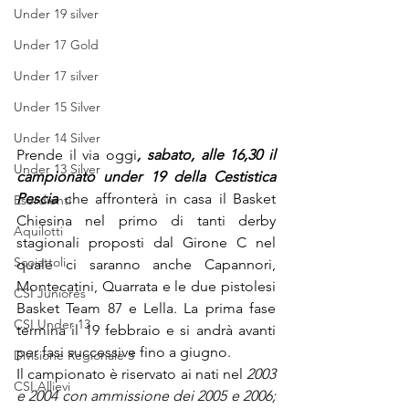
Under 19 silver
Under 17 Gold
Under 17 silver
Under 15 Silver
Under 14 Silver
Prende il via oggi
, sabato, alle 16,30 il 
Under 13 Silver
campionato under 19 della Cestistica 
Pescia
 che affronterà in casa il Basket 
Esordienti
Chiesina nel primo di tanti derby 
Aquilotti
stagionali proposti dal Girone C nel 
Scoiattoli
quale ci saranno anche Capannori, 
Montecatini, Quarrata e le due pistolesi 
CSI Juniores
Basket Team 87 e Lella. La prima fase 
CSI Under 13
termina il 19 febbraio e si andrà avanti 
per fasi successive fino a giugno.
Divisione Regionale 3
Il campionato è riservato ai nati nel 
2003 
CSI Allievi
e 2004 con ammissione dei 2005 e 2006; 