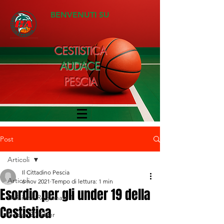
BENVENUTI SU
CESTISTICA
AUDACE
PESCIA
Post
Articoli
Il Cittadino Pescia
Articoli
6 nov 2021
Tempo di lettura: 1 min
Esordio per gli under 19 della
Divisione Regionale 1
Cestistica
Under 20 Silver