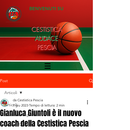
BENVENUTI SU
CESTISTICA
AUDACE
PESCIA
Post
Articoli
da Cestistica Pescia
Articoli
7 giu 2023
Tempo di lettura: 2 min
Gianluca Giuntoli è il nuovo
Divisione Regionale 1
coach della Cestistica Pescia
Under 20 Silver