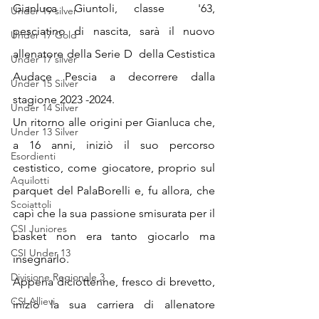
Gianluca Giuntoli, classe  '63,  
Under 19 silver
pesciatino di nascita, sarà il nuovo 
Under 17 Gold
allenatore della Serie D  della Cestistica 
Under 17 silver
Audace Pescia a decorrere dalla 
Under 15 Silver
stagione 2023 -2024.
Under 14 Silver
Un ritorno alle origini per Gianluca che, 
Under 13 Silver
a 16 anni, iniziò il suo percorso 
Esordienti
cestistico, come giocatore, proprio sul  
Aquilotti
parquet del PalaBorelli e, fu allora, che 
Scoiattoli
capì che la sua passione smisurata per il 
CSI Juniores
basket non era tanto giocarlo ma 
CSI Under 13
insegnarlo.
Divisione Regionale 3
Appena diciottenne, fresco di brevetto, 
CSI Allievi
iniziò la sua carriera di allenatore 