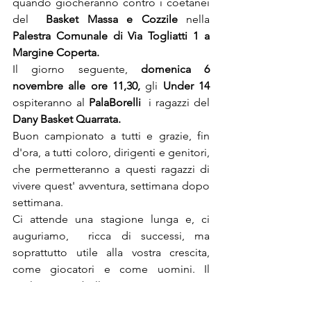
quando giocheranno contro i coetanei 
del  
Basket Massa e Cozzile 
nella 
Palestra Comunale di Via Togliatti 1 a 
Margine Coperta.
Il giorno seguente, 
domenica 6 
novembre alle ore 11,30, 
gli 
Under 14
ospiteranno al 
PalaBorelli  
i ragazzi del 
Dany Basket Quarrata.
Buon campionato a tutti e grazie, fin 
d'ora, a tutti coloro, dirigenti e genitori, 
che permetteranno a questi ragazzi di 
vivere quest' avventura, settimana dopo 
settimana. 
Ci attende una stagione lunga e, ci 
auguriamo,  ricca di successi, ma 
soprattutto utile alla vostra crescita, 
come giocatori e come uomini. Il 
risultato più bello per tutti noi, sarà 
quello di aver arricchito la passione e 