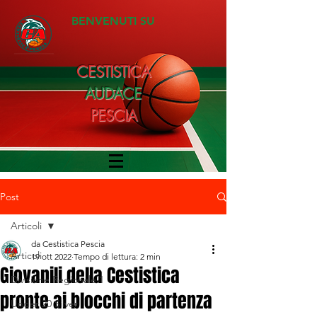
BENVENUTI SU
CESTISTICA
AUDACE
PESCIA
Post
Articoli
da Cestistica Pescia
Articoli
19 ott 2022
Tempo di lettura: 2 min
Giovanili della Cestistica
Divisione Regionale 1
pronte ai blocchi di partenza
Under 20 Silver