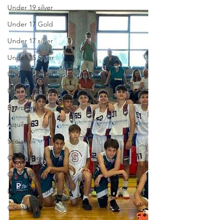
Under 19 silver
Under 17 Gold
Under 17 silver
Under 15 Silver
Under 14 Silver
Under 13 Silver
Esordienti
Aquilotti
Scoiattoli
CSI Juniores
CSI Under 13
Divisione Regionale 3
CSI Allievi