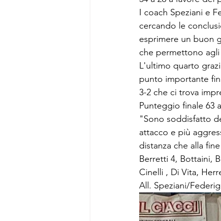
I coach Speziani e F
cercando le conclusi
esprimere un buon gio
che permettono agli 
L'ultimo quarto graz
punto importante fino
3-2 che ci trova impr
Punteggio finale 63 a
"Sono soddisfatto de
attacco e più aggress
distanza che alla fi
Berretti 4, Bottaini, B
Cinelli , Di Vita, Her
All. Speziani/Federig