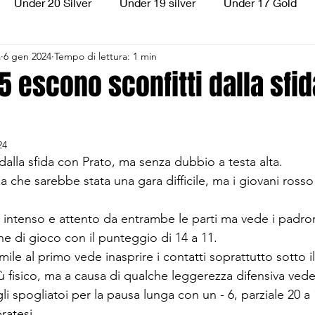
Under 20 Silver
Under 19 silver
Under 17 Gold
a
6 gen 2024
Tempo di lettura: 1 min
ilver
Under 13 Silver
Esordienti
Aquilotti
S
15 escono sconfitti dalla sfi
3
Divisione Regionale 3
CSI Allievi
24
dalla sfida con Prato, ma senza dubbio a testa alta.
che sarebbe stata una gara difficile, ma i giovani rosso 
 intenso e attento da entrambe le parti ma vede i padron
one di gioco con il punteggio di 14 a 11.
ile al primo vede inasprire i contatti soprattutto sotto il
 fisico, ma a causa di qualche leggerezza difensiva vede 
li spogliatoi per la pausa lunga con un - 6, parziale 20 
ratesi.