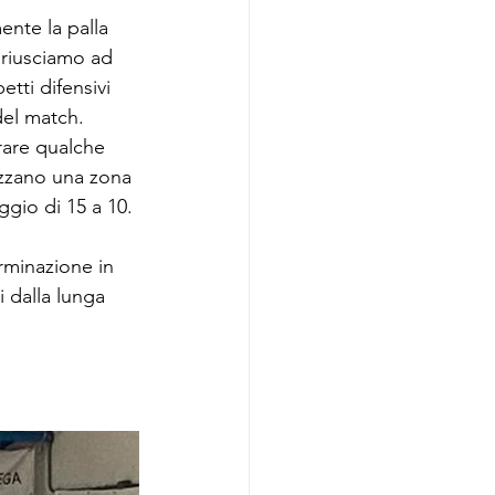
nte la palla 
 riusciamo ad 
tti difensivi 
del match.
rare qualche 
ozzano una zona 
ggio di 15 a 10.
rminazione in 
 dalla lunga 