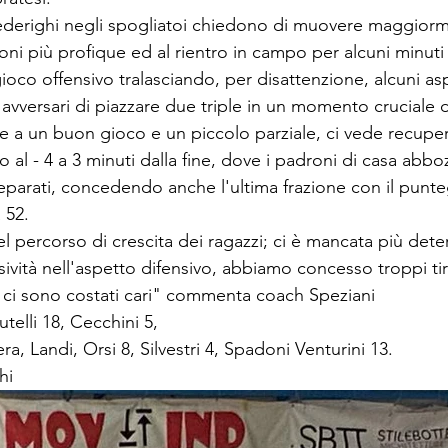
ederighi negli spogliatoi chiedono di muovere maggiorme
oni più profique ed al rientro in campo per alcuni minuti
co offensivo tralasciando, per disattenzione, alcuni aspe
avversari di piazzare due triple in un momento cruciale 
ie a un buon gioco e un piccolo parziale, ci vede recupe
 al - 4 a 3 minuti dalla fine, dove i padroni di casa abb
eparati, concedendo anche l'ultima frazione con il punte
 52.
l percorso di crescita dei ragazzi; ci è mancata più dete
ività nell'aspetto difensivo, abbiamo concesso troppi tiri
ne ci sono costati cari" commenta coach Speziani 
utelli 18, Cecchini 5, 
rera, Landi, Orsi 8, Silvestri 4, Spadoni Venturini 13.
hi