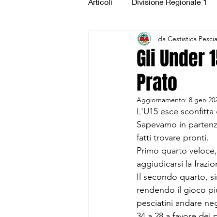
Articoli
Divisione Regionale 1
da Cestistica Pesci
Under 15 Silver
Under 14 S
Gli Under 
Prato
CSI Juniores
CSI Under 1
Aggiornamento:
8 gen 20
L'U15 esce sconfitta 
Sapevamo in partenza 
fatti trovare pronti. 
Primo quarto veloce,
aggiudicarsi la frazi
Il secondo quarto, sim
rendendo il gioco più
pesciatini andare neg
34 a 28 a favore dei p