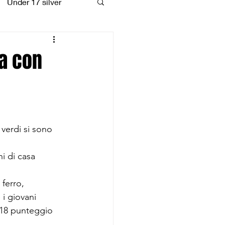
Under 17 silver
coiattoli
da con
verdi si sono 
i di casa 
 ferro, 
i giovani 
a 18 punteggio 