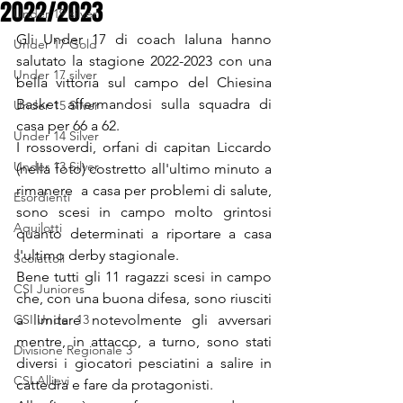
2022/2023
Under 19 silver
Gli Under 17 di coach Ialuna hanno 
Under 17 Gold
salutato la stagione 2022-2023 con una 
Under 17 silver
bella vittoria sul campo del Chiesina 
Basket affermandosi sulla squadra di 
Under 15 Silver
casa per 66 a 62.
Under 14 Silver
I rossoverdi, orfani di capitan Liccardo 
Under 13 Silver
(nella foto) costretto all'ultimo minuto a 
rimanere  a casa per problemi di salute, 
Esordienti
sono scesi in campo molto grintosi 
Aquilotti
quanto determinati a riportare a casa 
l'ultimo derby stagionale.
Scoiattoli
Bene tutti gli 11 ragazzi scesi in campo 
CSI Juniores
che, con una buona difesa, sono riusciti 
CSI Under 13
a limitare notevolmente gli avversari 
mentre, in attacco, a turno, sono stati 
Divisione Regionale 3
diversi i giocatori pesciatini a salire in 
CSI Allievi
cattedra e fare da protagonisti.