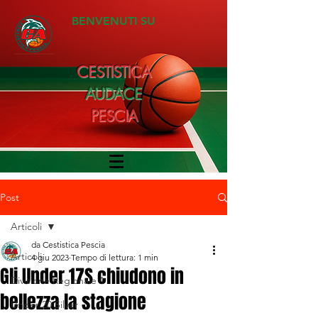
BENVENUTI SU
CESTISTICA
AUDACE
PESCIA
Post
Articoli
da Cestistica Pescia
Articoli
4 giu 2023
Tempo di lettura: 1 min
Gli Under 17S chiudono in
Divisione Regionale 1
bellezza la stagione
Under 20 Silver