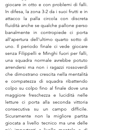
giocare in otto e con problemi di falli.
In
 difesa, la zona 3-2 da i suoi frutti e in 
attacco la palla circola con discreta 
fluidità anche se qualche pallone perso 
banalmente in contropiede ci porta 
all'apertura dell'ultimo quarto sotto di 
uno.
 Il
 periodo finale ci vede giocare 
senza Filippelli e Minghi fuori per falli, 
una squadra normale avrebbe potuto 
arrendersi ma non i ragazzi rossoverdi 
che dimostrano crescita nella mentalità 
e compatezza di squadra ribattendo 
colpo su colpo fino al finale dove una 
maggiore freschezza e lucidità nelle 
letture ci porta alla seconda vittoria 
consecutiva su un campo difficile. 
Sicuramente non la migliore partita 
giocata a livello tecnico ma une delle 
più importanti a livello mentale e di 