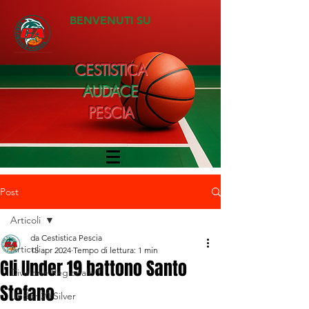
BENVENUTI SU
CESTISTICA
AUDACE
PESCIA
Post
Articoli
da Cestistica Pescia
Articoli
15 apr 2024
Tempo di lettura: 1 min
Gli Under 19 battono Santo
Divisione Regionale 1
Stefano
Under 20 Silver