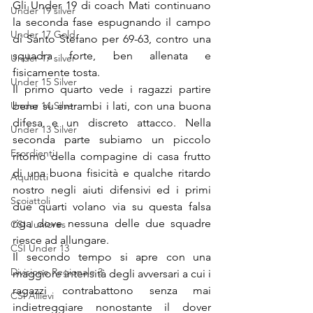
Gli Under 19 di coach Mati continuano 
Under 19 silver
la seconda fase espugnando il campo 
Under 17 Gold
di Santo Stefano per 69-63, contro una 
squadra forte, ben allenata e 
Under 17 silver
fisicamente tosta.
Under 15 Silver
Il primo quarto vede i ragazzi partire 
Under 14 Silver
bene su entrambi i lati, con una buona 
difesa e un discreto attacco. Nella 
Under 13 Silver
seconda parte subiamo un piccolo 
Esordienti
ritorno della compagine di casa frutto 
di una buona fisicità e qualche ritardo 
Aquilotti
nostro negli aiuti difensivi ed i primi 
Scoiattoli
due quarti volano via su questa falsa 
riga dove nessuna delle due squadre 
CSI Juniores
riesce ad allungare.
CSI Under 13
Il secondo tempo si apre con una 
Divisione Regionale 3
maggiore intensità degli avversari a cui i 
ragazzi contrabattono senza mai 
CSI Allievi
indietreggiare nonostante il dover 