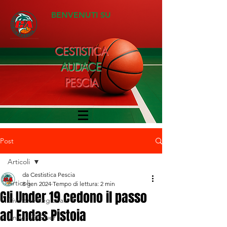
BENVENUTI SU
CESTISTICA
AUDACE
PESCIA
Post
Articoli
da Cestistica Pescia
Articoli
8 gen 2024
Tempo di lettura: 2 min
Gli Under 19 cedono il passo
Divisione Regionale 1
ad Endas Pistoia
Under 20 Silver