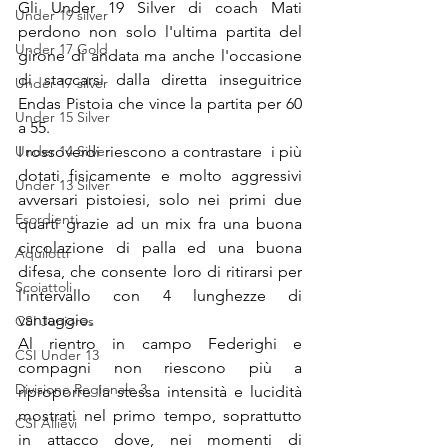
Gli Under 19 Silver di coach Mati 
Under 19 silver
perdono non solo l'ultima partita del 
Under 17 Gold
girone di andata ma anche l'occasione 
di staccarsi dalla diretta inseguitrice 
Under 17 silver
Endas Pistoia che vince la partita per 60 
Under 15 Silver
a 55.
Under 14 Silver
I rossoverdi riescono a contrastare  i più 
dotati fisicamente e molto aggressivi 
Under 13 Silver
avversari pistoiesi, solo nei primi due 
Esordienti
quarti grazie ad un mix fra una buona 
circolazione di palla ed una buona 
Aquilotti
difesa, che consente loro di ritirarsi per 
Scoiattoli
l'intervallo con 4 lunghezze di 
vantaggio.
CSI Juniores
Al rientro in campo Federighi e 
CSI Under 13
compagni non riescono più a 
Divisione Regionale 3
riproporre la stessa intensità e lucidità 
mostrati nel primo tempo, soprattutto 
CSI Allievi
in attacco dove, nei momenti di 