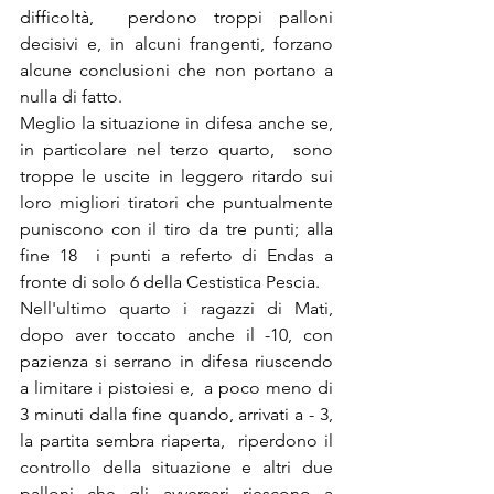
difficoltà,  perdono troppi palloni 
decisivi e, in alcuni frangenti, forzano 
alcune conclusioni che non portano a 
nulla di fatto.
Meglio la situazione in difesa anche se, 
in particolare nel terzo quarto,  sono  
troppe le uscite in leggero ritardo sui 
loro migliori tiratori che puntualmente 
puniscono con il tiro da tre punti; alla 
fine 18  i punti a referto di Endas a 
fronte di solo 6 della Cestistica Pescia.
Nell'ultimo quarto i ragazzi di Mati, 
dopo aver toccato anche il -10, con 
pazienza si serrano in difesa riuscendo  
a limitare i pistoiesi e,  a poco meno di 
3 minuti dalla fine quando, arrivati a - 3, 
la partita sembra riaperta,  riperdono il 
controllo della situazione e altri due 
palloni che gli avversari riescono a 