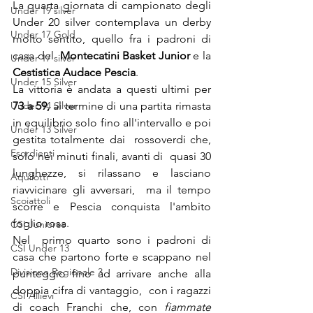
La quarta giornata di campionato degli 
Under 19 silver
Under 20 silver contemplava un derby 
Under 17 Gold
molto sentito, quello fra i padroni di 
casa del  
Montecatini Basket Junior 
e la 
Under 17 silver
Cestistica Audace Pescia
.
Under 15 Silver
La vittoria è andata a questi ultimi per 
Under 14 Silver
73 a 59,
 al termine di una partita rimasta 
in equilibrio solo fino all'intervallo e poi  
Under 13 Silver
gestita totalmente dai  rossoverdi che, 
Esordienti
solo nei minuti finali, avanti di  quasi 30 
lunghezze, si rilassano e lasciano 
Aquilotti
riavvicinare gli avversari,  ma il tempo 
Scoiattoli
scorre e Pescia conquista l'ambito 
foglio rosa.
CSI Juniores
Nel  primo quarto sono i padroni di 
CSI Under 13
casa che partono forte e scappano nel 
Divisione Regionale 3
punteggio fino ad arrivare anche alla 
doppia cifra di vantaggio,  con i ragazzi 
CSI Allievi
di coach Franchi che, con 
fiammate 