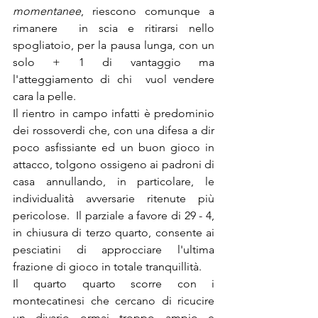
momentanee
, riescono comunque a 
rimanere  in scia e ritirarsi nello 
spogliatoio, per la pausa lunga, con un  
solo + 1 di vantaggio ma 
l'atteggiamento di chi  vuol vendere 
cara la pelle.
Il rientro in campo infatti è predominio 
dei rossoverdi che, con una difesa a dir 
poco asfissiante ed un buon gioco in 
attacco, tolgono ossigeno ai padroni di 
casa annullando, in particolare, le 
individualità avversarie ritenute più 
pericolose.  Il parziale a favore di 29 - 4, 
in chiusura di terzo quarto, consente ai 
pesciatini di approcciare l'ultima 
frazione di gioco in totale tranquillità.
Il quarto quarto scorre con i 
montecatinesi che cercano di ricucire 
un divario ormai troppo ampio e 