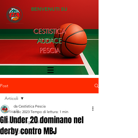
BENVENUTI SU
CESTISTICA
AUDACE
PESCIA
Post
Articoli
da Cestistica Pescia
Articoli
6 dic 2023
Tempo di lettura: 1 min
Gli Under 20 dominano nel
Divisione Regionale 1
derby contro MBJ
Under 20 Silver