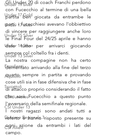
Gli Under 20 di coach Franchi perdono 
Under 19 silver
con Fucecchio al termine di una bella 
Under 17 Gold
partita ben giocata da entrambe le 
parti; i fucecchiesi avevano l'obbiettivo 
Under 17 silver
di vincere per raggiungere anche loro 
Under 15 Silver
le Final Four del 24/25 aprile e hanno 
Under 14 Silver
dato tutto per arrivarci giocando 
sempre col coltello fra i denti.
Under 13 Silver
La nostra compagine non ha certo 
Esordienti
demeritato arrivando alla fine del terzo 
quarto sempre in partita e provando 
Aquilotti
cose utili sia in fase difensiva che in fase 
Scoiattoli
di attacco proprio considerando il fatto 
che sarà Fucecchio a questo punto 
CSI Juniores
l'avversario della semifinale regionale.
CSI Under 13
I nostri ragazzi sono andati tutti a 
Divisione Regionale 3
referto e hanno risposto presente su 
ogni azione da entrambi i lati del 
CSI Allievi
campo.