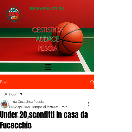
BENVENUTI SU
CESTISTICA
AUDACE
PESCIA
Post
Articoli
da Cestistica Pescia
Articoli
12 apr 2024
Tempo di lettura: 1 min
Under 20 sconfitti in casa da
Divisione Regionale 1
Fucecchio
Under 20 Silver