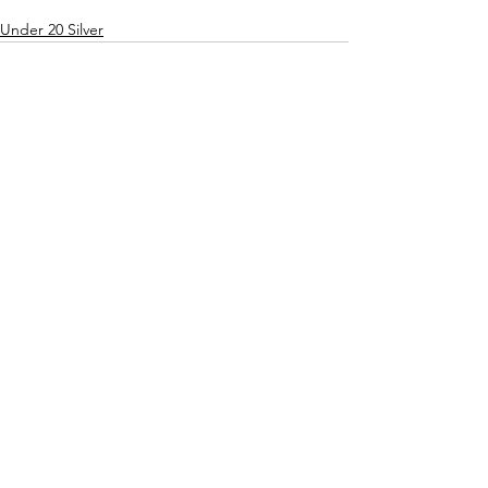
Under 20 Silver
Mostra tutti
Post recenti