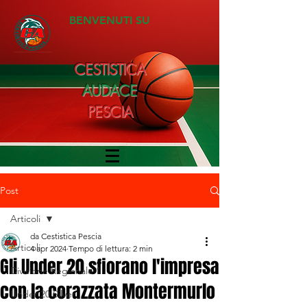
BENVENUTI SU
CESTISTICA
AUDACE
PESCIA
Post
Articoli
da Cestistica Pescia
Articoli
4 apr 2024
Tempo di lettura: 2 min
Gli Under 20 sfiorano l'impresa
Divisione Regionale 1
con la corazzata Montermurlo
Under 20 Silver