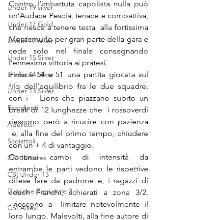
Contro l’imbattuta capolista nulla può 
Under 19 silver
un’Audace Pescia, tenace e combattiva, 
Under 17 Gold
che riesce a tenere testa  alla fortissima 
Montemurlo per gran parte della gara e 
Under 17 silver
cede solo nel finale consegnando 
Under 15 Silver
l’ennesima vittoria ai pratesi.
Under 14 Silver
Finisce 54 a 51 una partita giocata sul 
filo dell’equilibrio fra le due squadre, 
Under 13 Silver
con i   Lions che piazzano subito un 
Esordienti
break di 12 lunghezze che  i rossoverdi 
riescono però a ricucire con pazienza 
Aquilotti
 e, alla fine del primo tempo, chiudere 
Scoiattoli
con un + 4 di vantaggio.
Continui cambi di intensità da 
CSI Juniores
entrambe le parti vedono le rispettive 
CSI Under 13
difese fare da padrone e, i ragazzi di 
Divisione Regionale 3
coach Franchi, schierati a zona 3/2, 
 riescono a  limitare notevolmente il 
CSI Allievi
loro lungo, Malevolti, alla fine autore di 