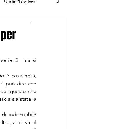
Under 17 silver
coiattoli
 per
serie D  ma si 
o è cosa nota, 
si può dire che 
 per questo che 
cia sia stata la 
i indiscutibile 
o, a lui va  il 