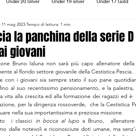
Under 20 Silver
Under 19 silver
Under 17 Gold
a
11 mag 2023
Tempo di lettura: 1 min
ilver
Under 13 Silver
Esordienti
Aquilotti
S
cia la panchina della serie D
ai giovani
3
Divisione Regionale 3
CSI Allievi
ione Bruno Ialuna non sarà più capo allenatore della 
nte al florido settore giovanile della Cestistica Pescia.
e con i giovani sia sempre stato il suo pane quotidian
, fino al suo recentissimo pensionamento, e la palestra, 
a vita alla crescita ed alla formazione dei ragazzi ed è 
ione, per la dirigenza rossoverde,  che la Cestistica Pes
uare nella sua importantissima e preziosa missione. 
o  i classici 
in bocca al lupo
 a Bruno,  allenatore d
mo dalle notevoli e riconosciute doti umane, ma senz’altr