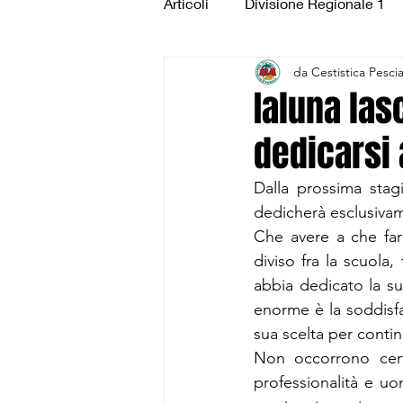
Articoli
Divisione Regionale 1
da Cestistica Pesci
Under 15 Silver
Under 14 S
Ialuna las
dedicarsi 
CSI Juniores
CSI Under 1
Dalla prossima stag
dedicherà esclusivame
Che avere a che far
diviso fra la scuola
abbia dedicato la su
enorme è la soddisfaz
sua scelta per contin
Non occorrono cert
professionalità e uo