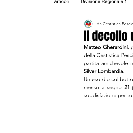
Articoli
Divisione Regionale 1
da Cestistica Pesci
Under 15 Silver
Under 14 S
Il decollo
Matteo Gherardini
, 
CSI Juniores
CSI Under 1
della Cestistica Pes
partita amichevole ne
Silver Lombardia
.
Un esordio col botto 
messo a segno 
21 
soddisfazione per tut