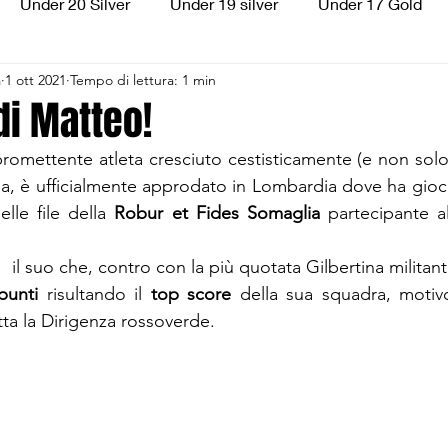
Under 20 Silver
Under 19 silver
Under 17 Gold
a
1 ott 2021
Tempo di lettura: 1 min
ilver
Under 13 Silver
Esordienti
Aquilotti
S
 di Matteo!
promettente atleta cresciuto cestisticamente (e non solo!!
3
Divisione Regionale 3
CSI Allievi
cia, è ufficialmente approdato in Lombardia dove ha gioca
lle file della 
Robur et Fides Somaglia
 partecipante 
 il suo che, contro con la più quotata Gilbertina militant
punti
 risultando il 
top score
 della sua squadra, motiv
ta la Dirigenza rossoverde.  