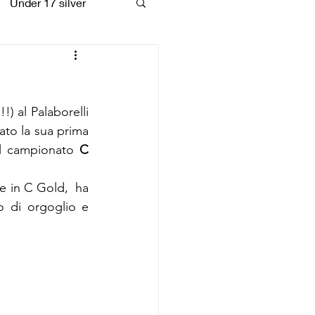
Under 17 silver
coiattoli
) al Palaborelli 
to la sua prima 
al campionato 
C 
e in C Gold,  ha 
o di orgoglio e 