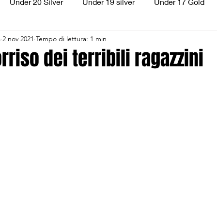
Under 20 Silver
Under 19 silver
Under 17 Gold
a
2 nov 2021
Tempo di lettura: 1 min
ilver
Under 13 Silver
Esordienti
Aquilotti
S
rriso dei terribili ragazzini
3
Divisione Regionale 3
CSI Allievi