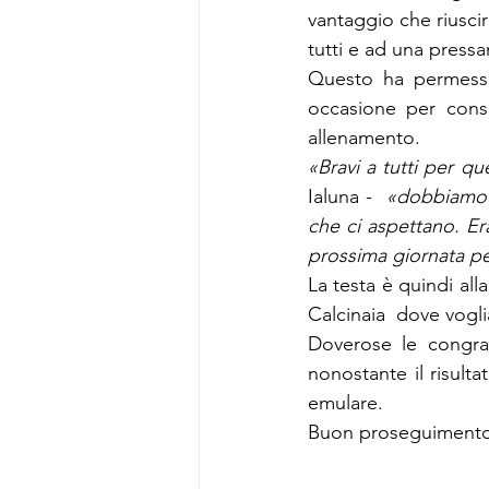
vantaggio che riuscir
tutti e ad una pressa
Questo ha permesso
occasione per conse
allenamento.
«Bravi a tutti per qu
Ialuna -  
«dobbiamo 
che ci aspettano. E
prossima giornata pe
La testa è quindi all
Calcinaia  dove vogl
Doverose le congrat
nonostante il risult
emulare. 
Buon proseguimento 