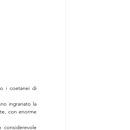
o i coetanei di 
no ingranato la 
nte, con enorme 
n considerevole 