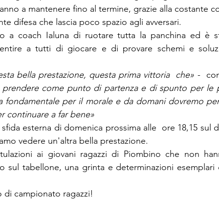
anno a mantenere fino al termine, grazie alla costante c
nte difesa che lascia poco spazio agli avversari.
 a coach Ialuna di ruotare tutta la panchina ed è s
ntire a tutti di giocare e di provare schemi e soluzio
esta bella prestazione, questa prima vittoria  che»
 -  co
prendere come punto di partenza e di spunto per le pr
ra fondamentale per il morale e da domani dovremo pens
r continuare a far bene» 
a sfida esterna di domenica prossima alle  ore 18,15 sul di
iamo vedere un'altra bella prestazione.
ulazioni ai giovani ragazzi di Piombino che non han
ato sul tabellone, una grinta e determinazioni esemplari
di campionato ragazzi!