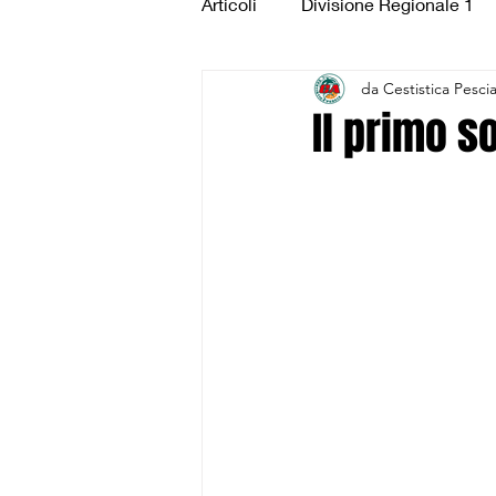
Articoli
Divisione Regionale 1
da Cestistica Pesci
Under 15 Silver
Under 14 S
Il primo so
CSI Juniores
CSI Under 1