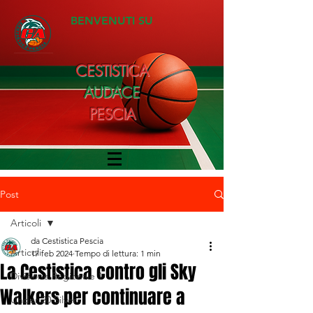
BENVENUTI SU
CESTISTICA
AUDACE
PESCIA
Post
Articoli
da Cestistica Pescia
Articoli
17 feb 2024
Tempo di lettura: 1 min
La Cestistica contro gli Sky
Divisione Regionale 1
Walkers per continuare a
Under 20 Silver