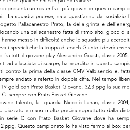
 forse qualche chilo in più da trainare. 
i presenta un roster fra i più giovani in questo campio
i.  La squadra pratese, nata quest'anno dal sodalizio fr
getto Pallacanestro Prato, fa della grinta e dell'energi
giocando una pallacanestro fatta di ritmo alto, gioco di s
e hanno messo in difficoltà anche le squadre più accredit
rvati speciali che la truppa di coach Giuntoli dovrà esser
o fra tutti il giovane play Alessandro Guasti, classe 2005, 
ti ad allacciata di scarpe, ha esordito in questo camp
i contro la prima della classe CMV Valbisenzio e, fatt
sempre andato a referto in doppia cifra. Nel tempo liber
 19 gold con Prato Basket Giovane, 32,3 ppg la sua med
rie C  sempre con Prato Basket Giovane.
ovane talento, la  guardia Niccolò Lanari, classe 2004, 
ico piazzato e mano molto precisa soprattutto dalla dist
e in serie C con Prato Basket Giovane dove ha sempr
2 ppg. Questo campionato lo ha visto fermo ai box per 