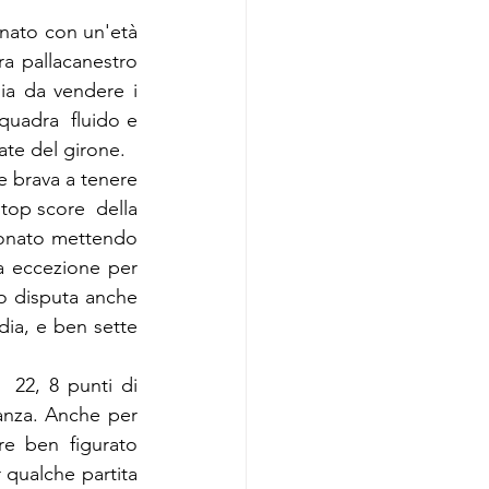
nato con un'età 
a pallacanestro 
a da vendere i  
quadra  fluido e 
ate del girone.
e brava a tenere 
top score  della 
ionato mettendo 
a eccezione per 
o disputa anche 
ia, e ben sette 
 22, 8 punti di 
anza. Anche per 
e ben figurato 
qualche partita 