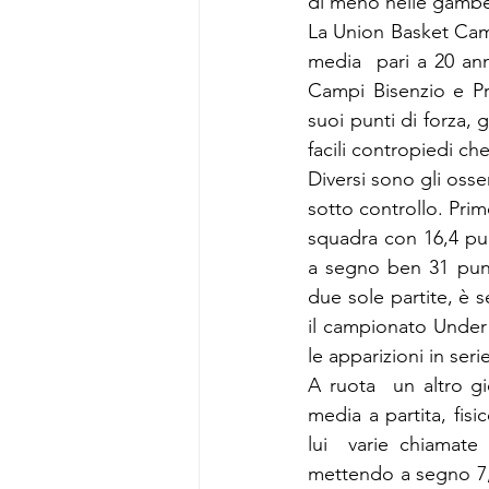
di meno nelle gambe e
La Union Basket Camp
media  pari a 20 ann
Campi Bisenzio e Pro
suoi punti di forza, 
facili contropiedi ch
Diversi sono gli osse
sotto controllo. Prim
squadra con 16,4 pun
a segno ben 31 punt
due sole partite, è 
il campionato Under
le apparizioni in se
A ruota  un altro gi
media a partita, fis
lui  varie chiamat
mettendo a segno 7,