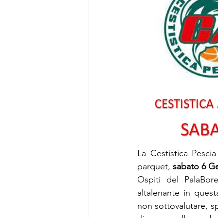
La Cestistica Pescia 
parquet, 
sabato 6 Ge
Ospiti del PalaBorel
altalenante in ques
non sottovalutare, s