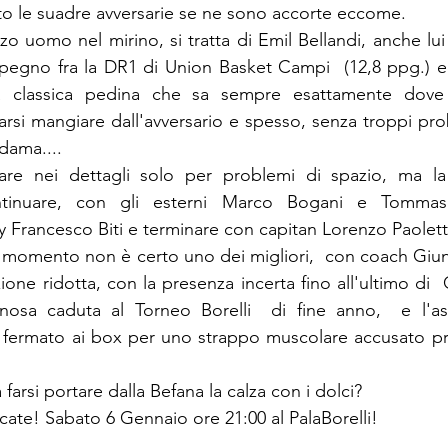
o le suadre avversarie se ne sono accorte eccome.
erzo uomo nel mirino, si tratta di Emil Bellandi, anche lu
pegno fra la DR1 di Union Basket Campi  (12,8 ppg.) e 
a classica pedina che sa sempre esattamente dove s
arsi mangiare dall'avversario e spesso, senza troppi prob
 dama....
are nei dettagli solo per problemi di spazio, ma la 
ontinuare, con gli esterni Marco Bogani e Tommaso
y Francesco Biti e terminare con capitan Lorenzo Paolett
l momento non è certo uno dei migliori,  con coach Giunto
one ridotta, con la presenza incerta fino all'ultimo di  
osa caduta al Torneo Borelli  di fine anno,  e l'ass
fermato ai box per uno strappo muscolare accusato pri
 farsi portare dalla Befana la calza con i dolci?
ate! Sabato 6 Gennaio ore 21:00 al PalaBorelli!