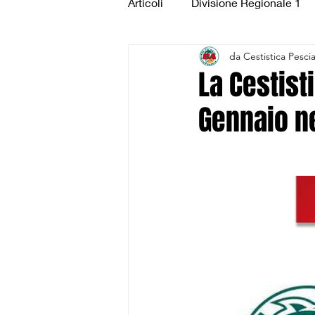
Articoli
Divisione Regionale 1
da Cestistica Pesci
Under 15 Silver
Under 14 S
La Cestist
Gennaio ne
CSI Juniores
CSI Under 1