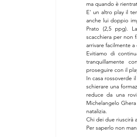
ma quando è rientrat
E' un altro play il t
anche lui doppio im
Prato (2,5 ppg). L
scacchiera per non f
arrivare facilmente a
Evitiamo di continu
tranquillamente c
proseguire con il pla
In casa rossoverde i
schierare una formazi
reduce da una rovin
Michelangelo Ghera 
natalizia.
Chi dei due riuscirà a
Per saperlo non manc