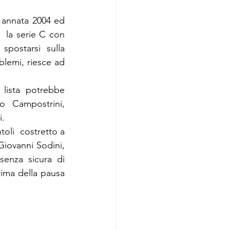
i annata 2004 ed 
 la serie C con 
postarsi sulla 
lemi, riesce ad 
lista potrebbe 
 Campostrini, 
i.
li  costretto a 
Giovanni Sodini, 
enza sicura di 
ma della pausa 