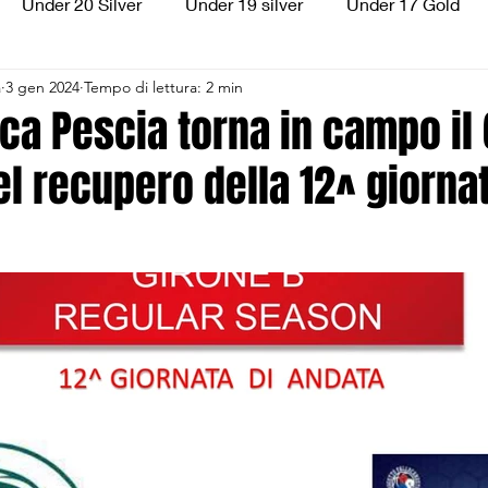
Under 20 Silver
Under 19 silver
Under 17 Gold
a
3 gen 2024
Tempo di lettura: 2 min
ilver
Under 13 Silver
Esordienti
Aquilotti
S
ica Pescia torna in campo il 
l recupero della 12^ giorna
3
Divisione Regionale 3
CSI Allievi