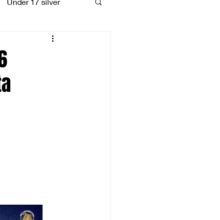
Under 17 silver
coiattoli
6
ta