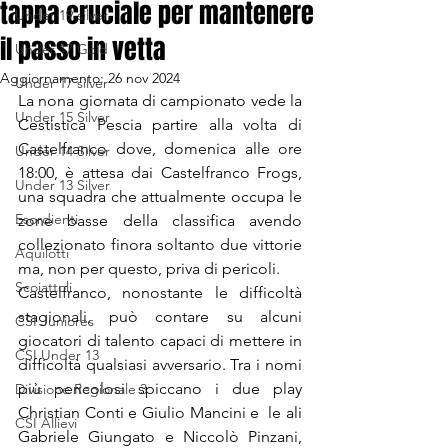
tappa cruciale per mantenere
Under 19 silver
il passo in vetta
Under 17 Gold
Aggiornamento:
26 nov 2024
Under 17 silver
La nona giornata di campionato vede la 
Under 15 Silver
Cestistica Pescia partire alla volta di 
Castelfranco dove, domenica alle ore 
Under 14 Silver
18:00, è attesa dai Castelfranco Frogs, 
Under 13 Silver
una squadra che attualmente occupa le 
Esordienti
zone basse della classifica avendo 
collezionato finora soltanto due vittorie 
Aquilotti
ma, non per questo, priva di pericoli.
Scoiattoli
Castelfranco, nonostante le difficoltà 
stagionali, può contare su alcuni 
CSI Juniores
giocatori di talento capaci di mettere in 
CSI Under 13
difficoltà qualsiasi avversario. Tra i nomi 
più pericolosi spiccano i due play 
Divisione Regionale 3
Christian Conti e Giulio Mancini e  le ali 
CSI Allievi
Gabriele Giungato e Niccolò Pinzani, 