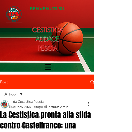
BENVENUTI SU
CESTISTICA
AUDACE
PESCIA
Post
Articoli
da Cestistica Pescia
Articoli
21 nov 2024
Tempo di lettura: 2 min
La Cestistica pronta alla sfida
Divisione Regionale 1
contro Castelfranco: una
Under 20 Silver