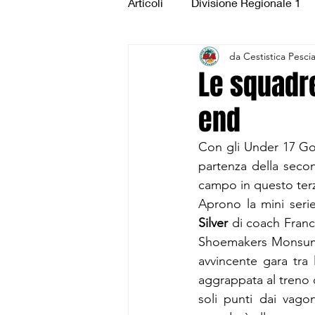
Articoli
Divisione Regionale 1
da Cestistica Pesci
Under 15 Silver
Under 14 S
Le squadr
end
CSI Juniores
CSI Under 1
Con gli Under 17 Gold
partenza della secon
campo in questo terz
Aprono la mini serie 
Silver 
di coach Franc
Shoemakers Monsumman
avvincente gara tra 
aggrappata al treno
soli punti dai vagon