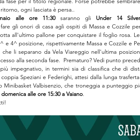
a fase per il titolo regionale. Forse potrebbe sembrar
 ritorno, ogni lasciata è persa..
aio alle ore 11:30
 saranno gli 
Under 14 Silve
are gli onori di casa agli ospiti di Massa e Cozzile per 
tta all'ultimo pallone per conquistare il foglio rosa. L
3^ e 4^ posizione, rispettivamente Massa e Cozzile e Pes
 che li separano da Vela Viareggio nell'ultima posizione
ccesso alla seconda fase.  Prematuro? Vedi punto preced
a coppia Speziani e Federighi, attesi dalla lunga trasferta
ro Minibasket Valbisenzio, che troneggia a punteggio pie
 
domenica alle ore 15:30 a Vaiano
. 
ti!