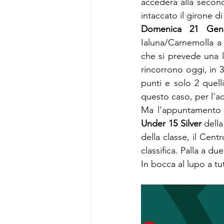
accederà alla second
intaccato il girone di
Domenica 21 Genn
Ialuna/Carnemolla a f
che si prevede una lo
rincorrono oggi, in 
punti e solo 2 quelli
questo caso, per l'a
Under 15 Silver
 dell
della classe, il Cent
classifica. Palla a due
In bocca al lupo a tut