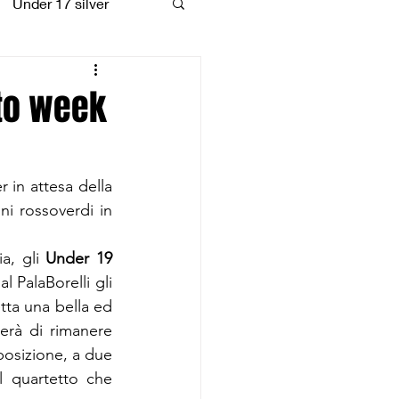
Under 17 silver
coiattoli
to week
 in attesa della 
i rossoverdi in 
a, gli 
Under 19 
l PalaBorelli gli 
ta una bella ed 
rà di rimanere  
osizione, a due 
l quartetto che 