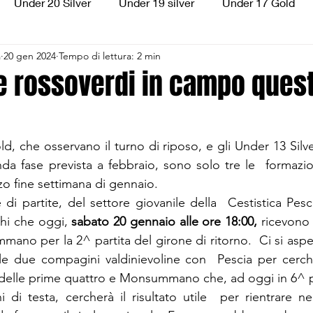
Under 20 Silver
Under 19 silver
Under 17 Gold
a
20 gen 2024
Tempo di lettura: 2 min
ilver
Under 13 Silver
Esordienti
Aquilotti
S
e rossoverdi in campo ques
3
Divisione Regionale 3
CSI Allievi
, che osservano il turno di riposo, e gli Under 13 Silver
da fase prevista a febbraio, sono solo tre le  formazion
o fine settimana di gennaio.
di partite, del settore giovanile della  Cestistica Pesci
hi che oggi, 
sabato 20 gennaio alle ore 18:00,
 ricevono a
o per la 2^ partita del girone di ritorno.  Ci si aspet
le due compagini valdinievoline con  Pescia per cerche
 delle prime quattro e Monsummano che, ad oggi in 6^ p
i di testa, cercherà il risultato utile  per rientrare ne