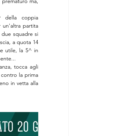
e prematuro ma, 
r
 della coppia 
un'altra partita 
e due squadre si 
cia, a quota 14 
 utile, la 5^ in 
ente...
Ma l'appuntamento più impegnativo, in termini sia di classifica che di distanza, tocca agli 
 contro la prima 
no in vetta alla 