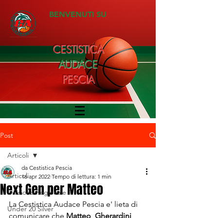
BENVENUTI SU
CESTISTICA
AUDACE
PESCIA
Post
Articoli
da Cestistica Pescia
Articoli
16 apr 2022
Tempo di lettura: 1 min
Next Gen per Matteo
Divisione Regionale 1
La Cestistica Audace Pescia e' lieta di 
Under 20 Silver
comunicare che 
Matteo
Gherardini
,  