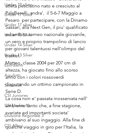
Under 19 silver
atleta pesciatino nato e cresciuto al 
PalaBorelli, andra',  il 5-6-7 Maggio a 
Under 17 Gold
Pesaro  per partecipare, con la Dinamo 
Under 17 silver
Sassari, alla Next Gen, il piu' qualificato 
ed ambito torneo nazionale giovanile, 
Under 15 Silver
un vero e proprio trampolino di lancio 
Under 14 Silver
per giovani talentuosi nell'olimpo del 
Under 13 Silver
basket.                       
Matteo, classe 2004 per 207 cm di 
Esordienti
altezza, ha giocato fino allo scorso 
Aquilotti
anno con i colori rossoverdi 
disputando un ottimo campionato in 
Scoiattoli
Serie D.                                  
CSI Juniores
La cosa non e' passata inosservata nell' 
CSI Under 13
ambiente tanto che, a fine stagione,  
svariate ed importanti societa' 
Divisione Regionale 3
ambivano al suo ingaggio. Alla fine di 
CSI Allievi
qualche viaggio in giro per l'Italia,  la 