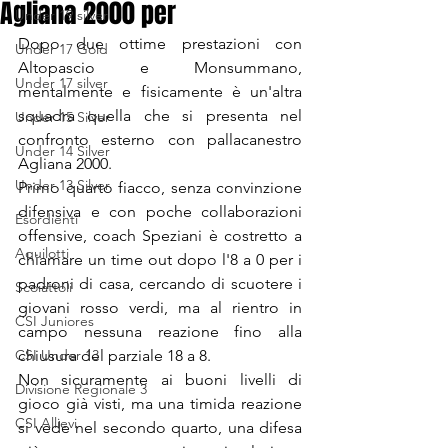
Agliana 2000 per
Under 19 silver
Dopo due ottime prestazioni con 
Under 17 Gold
Altopascio e Monsummano, 
Under 17 silver
mentalmente e fisicamente è un'altra 
squadra quella che si presenta nel 
Under 15 Silver
confronto esterno con pallacanestro 
Under 14 Silver
Agliana 2000. 
Under 13 Silver
Primo quarto fiacco, senza convinzione 
difensiva e con poche collaborazioni 
Esordienti
offensive, coach Speziani è costretto a 
Aquilotti
chiamare un time out dopo l'8 a 0 per i 
padroni di casa, cercando di scuotere i 
Scoiattoli
giovani rosso verdi, ma al rientro in 
CSI Juniores
campo nessuna reazione fino alla 
CSI Under 13
chiusura del parziale 18 a 8.
Non sicuramente ai buoni livelli di 
Divisione Regionale 3
gioco già visti, ma una timida reazione 
CSI Allievi
si vede nel secondo quarto, una difesa 