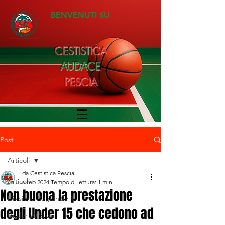
BENVENUTI SU
CESTISTICA
AUDACE
PESCIA
Post
Articoli
da Cestistica Pescia
Articoli
6 feb 2024
Tempo di lettura: 1 min
Non buona la prestazione
Divisione Regionale 1
degli Under 15 che cedono ad
Under 20 Silver