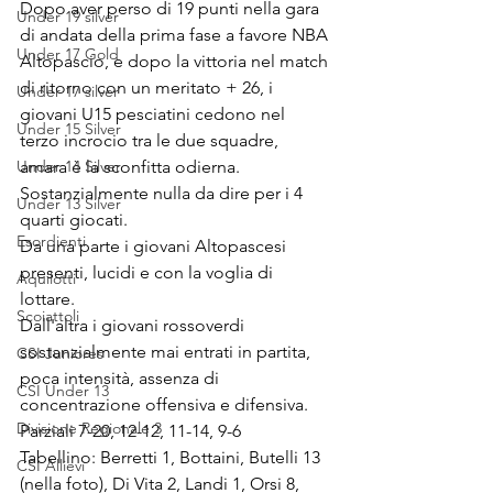
Dopo aver perso di 19 punti nella gara 
Under 19 silver
di andata della prima fase a favore NBA 
Under 17 Gold
Altopascio, e dopo la vittoria nel match 
di ritorno con un meritato + 26, i 
Under 17 silver
giovani U15 pesciatini cedono nel 
Under 15 Silver
terzo incrocio tra le due squadre, 
Under 14 Silver
amara è la sconfitta odierna.
Sostanzialmente nulla da dire per i 4 
Under 13 Silver
quarti giocati.
Esordienti
Da una parte i giovani Altopascesi 
presenti, lucidi e con la voglia di 
Aquilotti
lottare. 
Scoiattoli
Dall'altra i giovani rossoverdi 
sostanzialmente mai entrati in partita, 
CSI Juniores
poca intensità, assenza di 
CSI Under 13
concentrazione offensiva e difensiva.
Divisione Regionale 3
Parziali 7-20, 12-12, 11-14, 9-6
Tabellino: Berretti 1, Bottaini, Butelli 13 
CSI Allievi
(nella foto), Di Vita 2, Landi 1, Orsi 8, 