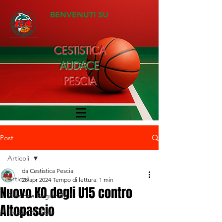
BENVENUTI SU
CESTISTICA
AUDACE
PESCIA
Post
Articoli
da Cestistica Pescia
Articoli
28 apr 2024
Tempo di lettura: 1 min
Nuovo KO degli U15 contro
Divisione Regionale 1
Altopascio
Under 20 Silver