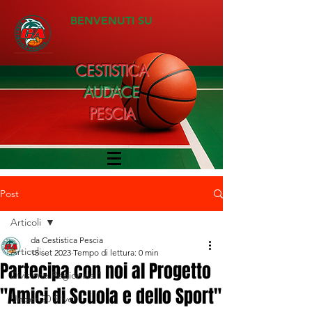
BENVENUTI SU
CESTISTICA
AUDACE
PESCIA
Post
Articoli
da Cestistica Pescia
Articoli
15 set 2023
Tempo di lettura: 0 min
Partecipa con noi al Progetto
Divisione Regionale 1
"Amici di Scuola e dello Sport"
Under 20 Silver