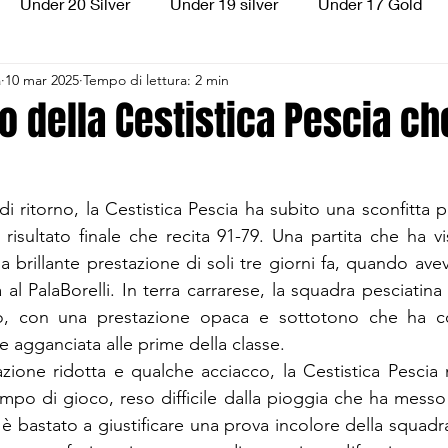
Under 20 Silver
Under 19 silver
Under 17 Gold
a
10 mar 2025
Tempo di lettura: 2 min
ilver
Under 13 Silver
Esordienti
Aquilotti
S
o della Cestistica Pescia c
3
Divisione Regionale 3
CSI Allievi
di ritorno, la Cestistica Pescia ha subito una sconfitta p
risultato finale che recita 91-79. Una partita che ha vis
la brillante prestazione di soli tre giorni fa, quando ave
a al PalaBorelli. In terra carrarese, la squadra pesciatina 
io, con una prestazione opaca e sottotono che ha c
re agganciata alle prime della classe.
ione ridotta e qualche acciacco, la Cestistica Pescia 
campo di gioco, reso difficile dalla pioggia che ha messo
è bastato a giustificare una prova incolore della squadra