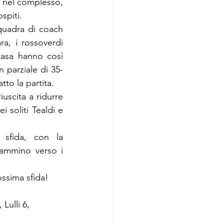
, nel complesso, 
spiti.
uadra di coach 
a, i rossoverdi 
asa hanno così 
n parziale di 35-
to la partita.
uscita a ridurre 
 soliti Tealdi e 
sfida, con la 
ammino verso i 
ossima sfida!
Lulli 6, 