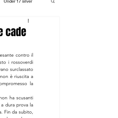
Under 17 silver
coiattoli
he cade
esante contro il 
to i rossoverdi 
vano surclassato 
non è riuscita a 
ompromesso la 
non ha scusanti 
 a dura prova la 
. Fin da subito, 