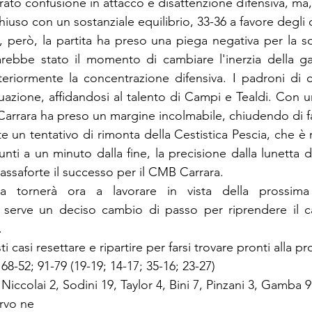
rato confusione in attacco e disattenzione difensiva, ma
hiuso con un sostanziale equilibrio, 33-36 a favore degli o
però, la partita ha preso una piega negativa per la sq
rebbe stato il momento di cambiare l'inerzia della gar
eriormente la concentrazione difensiva. I padroni di c
tuazione, affidandosi al talento di Campi e Tealdi. Con u
Carrara ha preso un margine incolmabile, chiudendo di fat
e un tentativo di rimonta della Cestistica Pescia, che è ri
unti a un minuto dalla fine, la precisione dalla lunetta dei
ssaforte il successo per il CMB Carrara.
ia tornerà ora a lavorare in vista della prossima 
serve un deciso cambio di passo per riprendere il c
.
 casi resettare e ripartire per farsi trovare pronti alla pr
; 68-52; 91-79 (19-19; 14-17; 35-16; 23-27)
Niccolai 2, Sodini 19, Taylor 4, Bini 7, Pinzani 3, Gamba 9, 
ervo ne