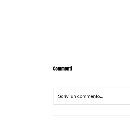
Commenti
Scrivi un commento...
Pescia inciampa al PalaBorelli:
troppi errori, Rosignano ne
approfitta e pareggia la serie