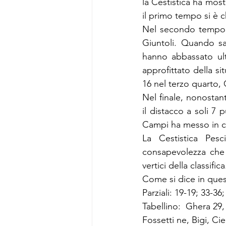
la Cestistica ha most
il primo tempo si è c
Nel secondo tempo, 
Giuntoli. Quando sa
hanno abbassato ult
approfittato della si
16 nel terzo quarto, 
Nel finale, nonostant
il distacco a soli 7 p
Campi ha messo in ca
La Cestistica Pesc
consapevolezza che 
vertici della classifica
Come si dice in questi
Parziali: 19-19; 33-36
Tabellino:  Ghera 29, 
Fossetti ne, Bigi, Ci