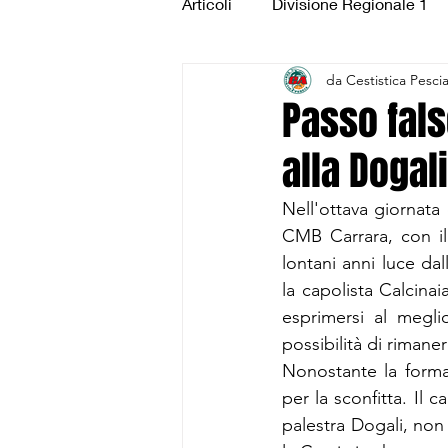
Articoli
Divisione Regionale 1
da Cestistica Pesci
Under 15 Silver
Under 14 S
Passo fals
alla Dogali
CSI Juniores
CSI Under 1
Nell'ottava giornata 
CMB Carrara, con il 
lontani anni luce dal
la capolista Calcinai
esprimersi al megl
possibilità di rimane
Nonostante la formaz
per la sconfitta. Il 
palestra Dogali, non 