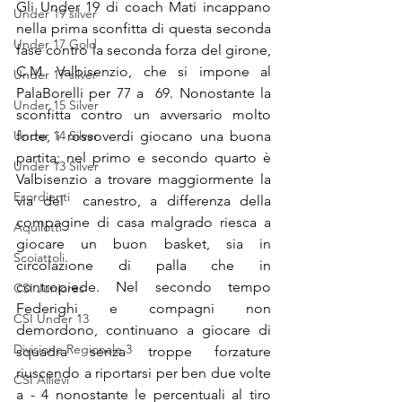
Gli Under 19 di coach Mati incappano 
Under 19 silver
nella prima sconfitta di questa seconda 
Under 17 Gold
fase contro la seconda forza del girone, 
C.M. Valbisenzio, che si impone al 
Under 17 silver
PalaBorelli per 77 a  69. Nonostante la 
Under 15 Silver
sconfitta contro un avversario molto 
Under 14 Silver
forte, i rossoverdi giocano una buona 
partita; nel primo e secondo quarto è 
Under 13 Silver
Valbisenzio a trovare maggiormente la 
Esordienti
via del  canestro, a differenza della 
compagine di casa malgrado riesca a 
Aquilotti
giocare un buon basket, sia in 
Scoiattoli
circolazione di palla che in 
contropiede. Nel secondo tempo 
CSI Juniores
Federighi e compagni non 
CSI Under 13
demordono, continuano a giocare di 
Divisione Regionale 3
squadra senza troppe forzature 
riuscendo a riportarsi per ben due volte 
CSI Allievi
a - 4 nonostante le percentuali al tiro 