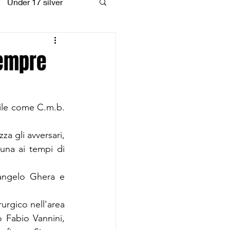
Under 17 silver
coiattoli
sempre
ile come C.m.b. 
a gli avversari, 
una ai tempi di 
angelo Ghera e 
urgico nell'area 
o Fabio Vannini, 