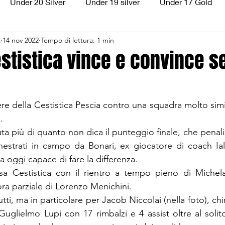
Under 20 Silver
Under 19 silver
Under 17 Gold
a
14 nov 2022
Tempo di lettura: 1 min
ilver
Under 13 Silver
Esordienti
Aquilotti
S
estistica vince e convince 
3
Divisione Regionale 3
CSI Allievi
tere della Cestistica Pescia contro una squadra molto sim
.
a più di quanto non dica il punteggio finale, che penalizz
hestrati in campo da Bonari, ex giocatore di coach Ial
 oggi capace di fare la differenza.
sa Cestistica con il rientro a tempo pieno di Michel
ra parziale di Lorenzo Menichini.
tti, ma in particolare per Jacob Niccolai (nella foto), chir
Guglielmo Lupi con 17 rimbalzi e 4 assist oltre al solit