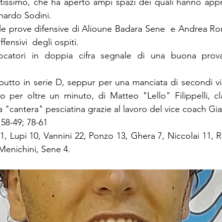
ssimo, che ha aperto ampi spazi dei quali hanno appro
nardo Sodini. 
e prove difensive di Alioune Badara Sene  e Andrea Rom
ffensivi  degli ospiti.
ocatori in doppia cifra segnale di una buona prova 
utto in serie D, seppur per una manciata di secondi vis
 per oltre un minuto, di Matteo "Lello" Filippelli, cla
a "cantera" pesciatina grazie al lavoro del vice coach Gi
; 58-49; 78-61
11, Lupi 10, Vannini 22, Ponzo 13, Ghera 7, Niccolai 11, R
 Menichini, Sene 4.