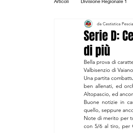
Articoli
Divisione Regionale 1
da Cestistica Pesci
Under 15 Silver
Under 14 S
Serie D: C
di più
CSI Juniores
CSI Under 1
Bella prova di carat
Valbisenzio di Vaiano
Una partita combattut
ben allenati, ed orc
Altopascio, ed ancora
Buone notizie in ca
quello, seppure anco
Note di merito per tu
con 5/6 al tiro, per 