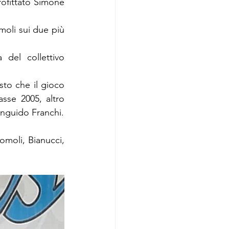
fittato Simone 
oli sui due più 
del collettivo 
to che il gioco 
sse 2005, altro 
anguido Franchi.
omoli, Bianucci, 