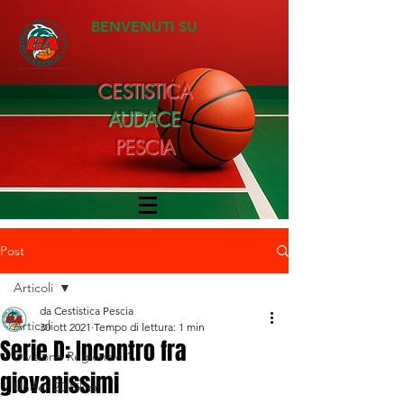
BENVENUTI SU
CESTISTICA
AUDACE
PESCIA
Post
Articoli
da Cestistica Pescia
Articoli
30 ott 2021
Tempo di lettura: 1 min
Serie D: Incontro fra
Divisione Regionale 1
giovanissimi
Under 20 Silver