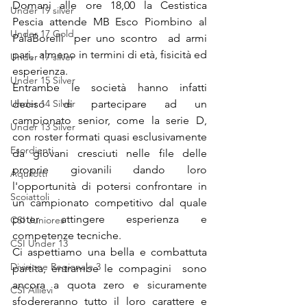
Domani alle ore 18,00 la Cestistica 
Under 19 silver
Pescia attende MB Esco Piombino al 
Under 17 Gold
PalaBorelli  per uno scontro  ad armi 
pari,  almeno in termini di età, fisicità ed 
Under 17 silver
esperienza.
Under 15 Silver
Entrambe le società hanno infatti 
Under 14 Silver
deciso di partecipare ad un 
campionato senior, come la serie D, 
Under 13 Silver
con roster formati quasi esclusivamente 
Esordienti
da giovani cresciuti nelle file delle 
proprie giovanili dando loro 
Aquilotti
l'opportunità di potersi confrontare in 
Scoiattoli
un campionato competitivo dal quale 
poter attingere esperienza e 
CSI Juniores
competenze tecniche. 
CSI Under 13
Ci aspettiamo una bella e combattuta 
Divisione Regionale 3
partita, entrambe le compagini  sono 
ancora a quota zero e sicuramente 
CSI Allievi
sfodereranno tutto il loro carattere e 